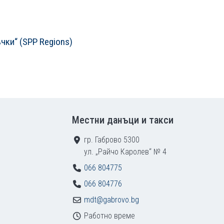
чки“ (SPP Regions)
Местни данъци и такси
гр. Габрово 5300
ул. „Райчо Каролев“ № 4
066 804775
066 804776
mdt@gabrovo.bg
Работно време