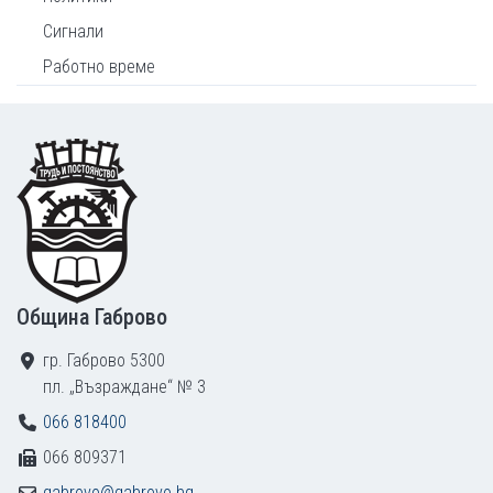
Сигнали
Работно време
Footer
Община Габрово
гр. Габрово 5300
пл. „Възраждане“ № 3
066 818400
066 809371
gabrovo@gabrovo.bg