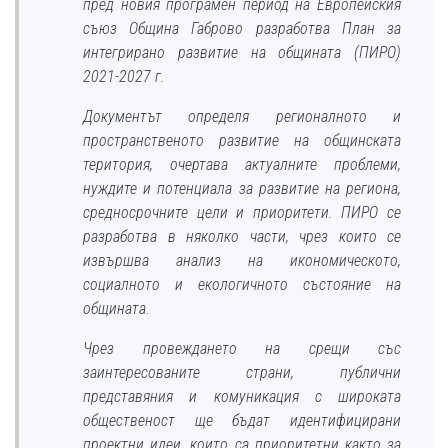
пред новия програмен период на Европейския
съюз Община Габрово разработва План за
интегрирано развитие на общината (ПИРО)
2021-2027 г.
Документът определя регионалното и
пространственото развитие на общинската
територия, очертава актуалните проблеми,
нуждите и потенциала за развитие на региона,
средносрочните цели и приоритети. ПИРО се
разработва в няколко части, чрез които се
извършва анализ на икономическото,
социалното и екологичното състояние на
общината.
Чрез провеждането на срещи със
заинтересованите страни, публични
представяния и комуникация с широката
общественост ще бъдат идентифицирани
проектни идеи, които са приоритетни както за