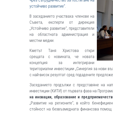
чрез сътрудничество за постигане на
устойчиво развитие“.
В заседанието участваха членове на
Съвета, експерти от дирекция
„Устойчиво развитие“, представители
на областната администрация и
местни медии.
Кметът Таня Христова откри
срещата с новината, че новата
концепция за интегрирани
териториални инвестиции „Синергия за нови въ
с най-висок резултат сред подадените предложе
Заседанието продължи с представяне на нап
инвестиции (КИТИ) от първата фаза на Програма
на иновации, образование и предприемачест
„Развитие на регионите“, в който бенефицие
стойност на безвъзмедната финансова помощ е