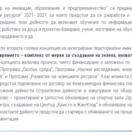
р на иновации, образование и предприемачество“ са предви
е ресурси“ 2021- 2027, за които предстои да се разработи и 
едвидено тези дейности да включват обучения по информаци
 роботика за деца и проектно-базирано учене; изготвяне на обу
борудването и др.
по втората голяма концепция за интегрирани териториални инв
времието – комплекс от мерки за създаване на зелена, инова
онцепцията включва проекти, чието финансиране е заложено по
 Програма „Околна среда“, Програма „Научни изследвания, ино
я“ и Програма „Развитие на човешките ресурси“. Към момента
 предстои подписване на договор за безвъзмездна финансова п
ложени дейности (строителни дейности и закупуване на обору
рово – проектиране и цялостно обновяване на спортна зала „Ор
Янтра, създаване на Център „Кристо и Жан-Клод“ и обновяване н
роектните дейности предстои да стартира с обявяването на проц
ументация.