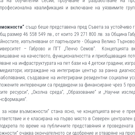
вка на обучителни сесии, проучване и разработване на про
професионална квалификация и включване на уязвимите груп
ъзможности“
също беше представена пред Съвета за устойчиво 
щ размер 46 558 549 лв., от които 29 271 800 лв. за Община Габ
ейностите, изпълнявани от партньорите - Община Велико Търнов
университет – Габрово и ПГТ „Пенчо Семов“. Концепцията в
вишаване на качеството, функционалността и приобщаващия по
яване на инфраструктурата на пет бази на 4 детски градини; изг
медиатори; изграждане на интегриран център за ранна диагнос
аболявания, създаване на интегрирани резидентни социални ус
аложените интервенции са предвидени за финансиране чрез 5 про
ите ресурси“, „Околна среда“, „Образование“ и „Научни изсле
ансформация“.
 за нови възможности“ стана ясно, че концепцията вече е пр
тветствие и е класирана на първо място в Северен централен 
подкрепа по време на публичните представяния и проведената 
ожности“ очаква окончателното си одобрение и отваряне на про