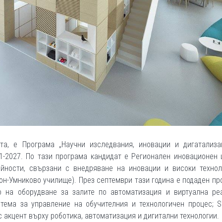
та, е Програма „Научни изследвания, иновации и дигатализа
1-2027. По тази програма кандидат е Регионален иновационен 
ейности, свързани с внедряване на иновации и високи технол
он-Умниково училище). През септември тази година е подаден пр
 на оборудване за залите по автоматизация и виртуална реа
ема за управление на обучителния и технологичен процес; S
с акцент върху роботика, автоматизация и дигитални технологии.