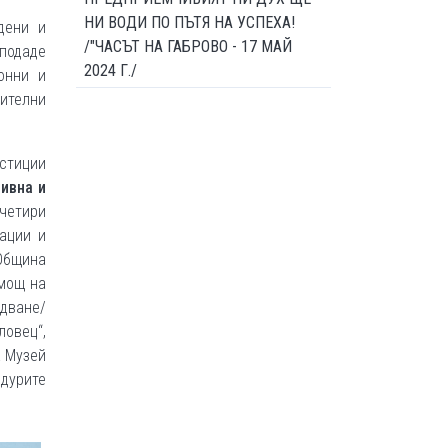
НИ ВОДИ ПО ПЪТЯ НА УСПЕХА!
дени и
/"ЧАСЪТ НА ГАБРОВО - 17 МАЙ
подаде
2024 Г./
онни и
чителни
естиции
тивна и
 четири
вации и
 Община
омощ на
дване/
ловец“,
а Музей
едурите