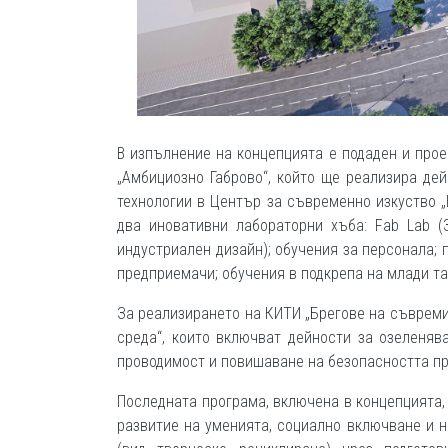
В изпълнение на концепцията е подаден и про
„Амбициозно Габрово“, който ще реализира де
технологии в Център за съвременно изкуство „
два иновативни лабораторни хъба: Fab Lab (
индустриален дизайн); обучения за персонала;
предприемачи; обучения в подкрепа на млади т
За реализирането на КИТИ „Брегове на съвреми
среда“, които включват дейности за озеленяв
проводимост и повишаване на безопасността пр
Последната програма, включена в концепцията, 
развитие на уменията, социално включване и 