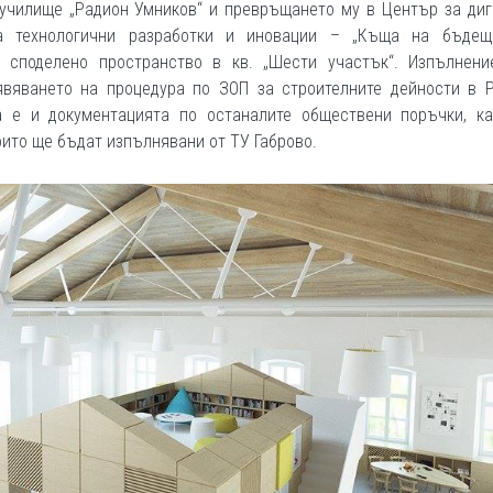
 училище „Радион Умников“ и превръщането му в Център за диг
а технологични разработки и иновации – „Къща на бъдещ
 споделено пространство в кв. „Шести участък“. Изпълнени
явяването на процедура по ЗОП за строителните дейности в Р
а е и документацията по останалите обществени поръчки, ка
които ще бъдат изпълнявани от ТУ Габрово.