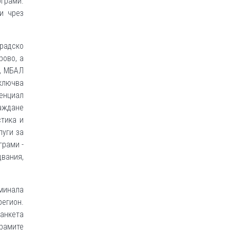
грами.
и чрез
градско
рово, а
о, МБАЛ
ключва
тенциал
раждане
тика и
луги за
грами -
двания,
еминала
регион.
анкета
грамите