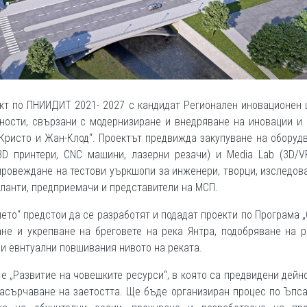
ект по ПНИИДИТ 2021- 2027 с кандидат Регионален иновационен
йности, свързани с модернизиране и внедряване на иновации и
Кристо и Жан-Клод“. Проектът предвижда закупуване на оборуд
3D принтери, CNC машини, лазерни резачи) и Media Lab (3D/V
 провеждане на тестови уъркшопи за инженери, творци, изследов
аланти, предприемачи и представители на МСП.
ето“ предстои да се разработят и подадат проекти по Програма 
ане и укрепване на бреговете на река Янтра, подобряване на 
и евнтуални повшивания нивото на реката.
е „Развитие на човешките ресурси“, в която са предвидени дейн
насърчаване на заетостта. Ще бъде организиран процес по Ъпс