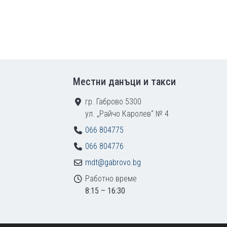
Местни данъци и такси
гр. Габрово 5300
ул. „Райчо Каролев“ № 4
066 804775
066 804776
mdt@gabrovo.bg
Работно време
8:15 – 16:30