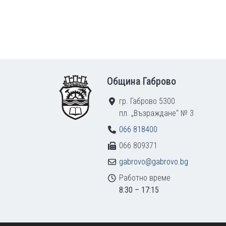
Footer
Община Габрово
гр. Габрово 5300
пл. „Възраждане“ № 3
066 818400
066 809371
gabrovo@gabrovo.bg
Работно време
8:30 – 17:15