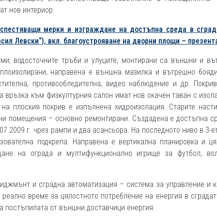
ат нов интериор.
оспестяващи мерки и изграждане на достъпна среда в сград
сил Левски“), вкл. благоустрояване на дворни площи – презент
ами, водосточните тръби и улуците, монтирани са външни и въ
оплоизолирани, направена е външна мазилка и вътрешно бояди
тителна, противообледителна, видео наблюдение и др. Покрив
та връзка към физкултурния салон имат нов окачен таван с изол
 на плоския покрив е изпълнена хидроизолация. Старите насти
ни помещения – основно ремонтирани. Създадена е достъпна с
7.2009 г. чрез рампи и два асансьора. На последното ниво в 3-
зователна подкрепа. Направена е вертикална планировка и ця
дане на ограда и мултифункционално игрище за футбол, вол
иджмънт и сградна автоматизация – система за управление и 
 реално време за цялостното потребление на енергия в сградат
на постъпилата от външни доставчици енергия.