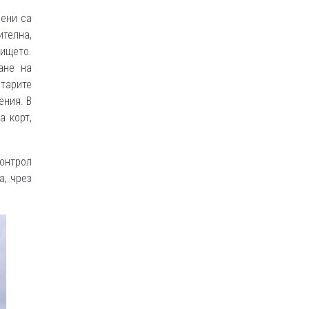
нени са
ителна,
ището.
ане на
тарите
ения. В
а корт,
контрол
а, чрез