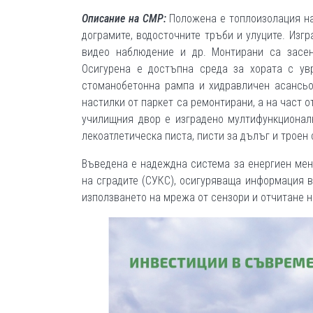
Описание на СМР:
Положена е топлоизолация на
дограмите, водосточните тръби и улуците. Изг
видео наблюдение и др. Монтирани са засе
Осигурена е достъпна среда за хората с ув
стоманобетонна рампа и хидравличен асансьо
настилки от паркет са ремонтирани, а на част 
училищния двор е изградено мултифункционалн
лекоатлетическа писта, писти за дълъг и троен 
Въведена е надеждна система за енергиен мен
на сградите (СУКС), осигуряваща информация в
използването на мрежа от сензори и отчитане 