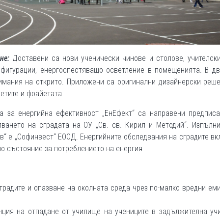
ане:
Доставени са нови ученически чинове и столове, учителск
нфигурации, енергоспестяващо осветление в помещенията. В дв
имания на открито. Приложени са оригинални дизайнерски реш
етите и фоайетата.
а за енергийна ефективност „ЕнЕфект“ са направени предписа
яването на сградата на ОУ „Св. св. Кирил и Методий“. Изпълн
“ е „Софинвест“ ЕООД. Енергийните обследвания на сградите в
о състояние за потреблението на енергия.
градите и опазване на околната среда чрез по-малко вредни ем
нция на отпадане от училище на учениците в задължителна уч