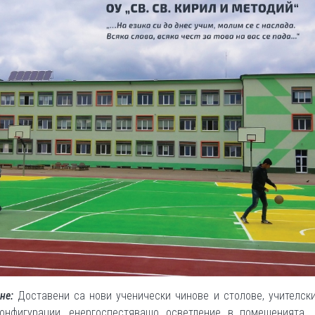
не:
Доставени са нови ученически чинове и столове, учителск
онфигурации, енергоспестяващо осветление в помещенията. 