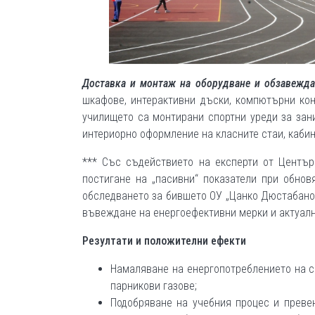
Доставка и монтаж на оборудване и обзавежд
шкафове, интерактивни дъски, компютърни ко
училището са монтирани спортни уреди за зан
интериорно оформление на класните стаи, кабин
*** Със съдействието на експерти от Център
постигане на „пасивни“ показатели при обнов
обследването за бившето ОУ „Цанко Дюстабанов
въвеждане на енергоефективни мерки и актуалн
Резултати и положителни ефекти
Намаляване на енергопотреблението на с
парникови газове;
Подобряване на учебния процес и преве