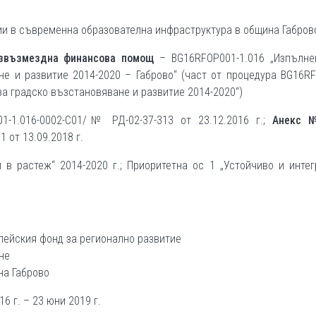
ии в съвременна образователна инфраструктура в община Габров
езвъзмездна финансова помощ
– BG16RFOP001-1.016 „Изпълне
не и развитие 2014-2020 – Габрово“ (част от процедура BG16R
за градско възстановяване и развитие 2014-2020“)
-1.016-0002-С01/№ РД-02-37-313 от 23.12.2016 г.;
Анекс 
 от 13.09.2018 г.
в растеж“ 2014-2020 г.; Приоритетна ос 1 „Устойчиво и инте
опейския фонд за регионално развитие
не
на Габрово
6 г. – 23 юни 2019 г.