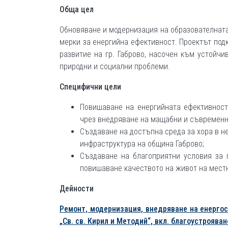
Обща цел
Обновяване и модернизация на образователната
мерки за енергийна ефективност. Проектът под
развитие на гр. Габрово, насочен към устойчи
природни и социални проблеми.
Специфични цели
Повишаване на енергийната ефективност
чрез внедряване на мащабни и съвременн
Създаване на достъпна среда за хора в н
инфраструктура на община Габрово;
Създаване на благоприятни условия за 
повишаване качеството на живот на мест
Дейности
Ремонт, модернизация, внедряване на енерго
„Св. св. Кирил и Методий“, вкл. благоустроява