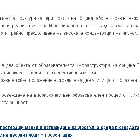
 инфраструктура на територията на община Габрово чрез въвеж
крепя реализацията на Интегрирания план за градско възстанов
во и трайно преодоляване на високата концентрация на иконом
 в два обекта от образователната инфраструктура на община Г
и високоефективни енергоспестяващи мерки;
еравностойно положение в сградите на две училища от образова
провеждане на висококачествен образователен процес с прин
ната общност.
спестяващи мерки и изграждане на достъпна среда в сградата
не на дворни
площи
–
презентация