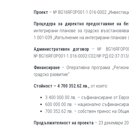
Проект
– № BG16RFOP001-1.016-0002 „Инвестиц
Процедура за директно предоставяне на б
интегрирани планове за градско възстановява
1.001-039 „Изпълнение на интегрирани планове 
Административен договор
– № BG16RFOP001
№ BG16RFOP001-1.016-0002-С02/№ РД-02-37-313/1
Финансиране
– Оперативна програма „Региони 
градско развитие“
Стойност – 4 700 352.62 лв.,
от които:
3 400 000.00 лв. – съфинансиране от Евр
600 000.00 лв. – национално съфинансира
700 352.62 лв. – собствен принос на Общи
Продължителност на проекта
– 23 декември 201