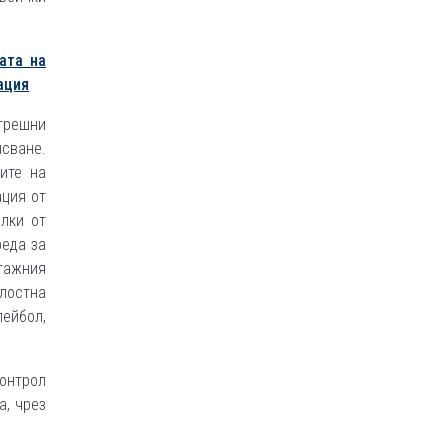
ата на
ация
трешни
сване.
ите на
ация от
лки от
реда за
етажния
лостна
ейбол,
контрол
а, чрез