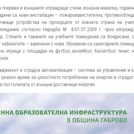
 покрива и външните ограждащи стени, външна мазилка, подме
радени са нови инсталации – пожароизвестителна, противооблед
нчващи устройства на прозорците от южната страна на учил
реждания съгласно Наредба № 4/01.07.2009 г. чрез изгражд
р. Стените и таваните на учебните помещения са боядисани, с
от кабинетите – заменени с нови. Обновени са санитарните помещ
о игрище с площадки за футбол, волейбол, баскетбол, тенис н
скок.
иджмънт и сградна автоматизация – система за управление и 
 реално време за цялостното потребление на енергия в сградат
на постъпилата от външни доставчици енергия.