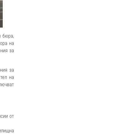
и бюра,
ора на
ения за
ния за
ител на
ключват
исии от
илищна