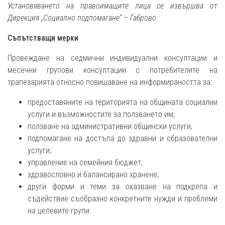
Установяването на правоимащите лица се извършва от
Дирекция „Социално подпомагане“ – Габрово.
Съпътстващи мерки
Провеждане на седмични индивидуални консултации и
месечни групови консултации с потребителите на
трапезарията относно повишаване на информираността за:
предоставяните на територията на общината социални
услуги и възможностите за ползването им;
ползване на административни общински услуги;
подпомагане на достъпа до здравни и образователни
услуги;
управление на семейния бюджет;
здравословно и балансирано хранене;
други форми и теми за оказване на подкрепа и
съдействие съобразно конкретните нужди и проблеми
на целевите групи.