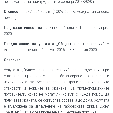
подпомагане на най-нуждаещите се лица 2014-2020 г.
Стойност
– 647 504.26 лв. (100% безвъзмездна финансова
помощ)
Продължителност на проекта
– 4 юли 2016 г. – 30 април
2020 г.
Предоставяне на услугата „Обществена трапезария“ –
ежедневно в периода 1 август 2016 г. – 30 април 2020 г.
Описание
Услугата „Обществена трапезария“ се предоставя при
спазване принципите на балансирано хранене и
изискванията за безопасност на храните, националните
стандарти и нормите за хранене. За трудноподвижните
потребители, които не могат лично или с чужда помощ да
получават храната, се осигурява доставка до дома. Услугата
е възложена за изпълнение на габровската фирма „Соня
Трейдинг“ ЕООД след проведена обществена поръчка.