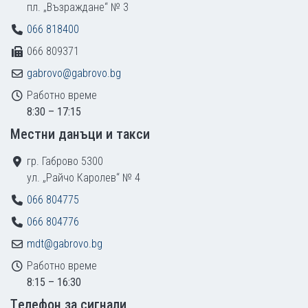
пл. „Възраждане“ № 3
066 818400
066 809371
gabrovo@gabrovo.bg
Работно време
8:30 – 17:15
Местни данъци и такси
гр. Габрово 5300
ул. „Райчо Каролев“ № 4
066 804775
066 804776
mdt@gabrovo.bg
Работно време
8:15 – 16:30
Tелефон за сигнали