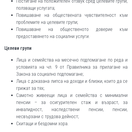
Постигане на положителен отзвук сред целевите групи,
ползващи услугата;
Повишаване на обществената чувствителност към
проблемите на целевите групи;
Повишаване на общественото доверие към
предоставянето на социални услуги.
Целеви групи
Лица и семейства на месечно подпомагане по реда и
условията на чл. 9 от Правилника за прилагане на
Закона за социално подпомагане;
Лица с доказана липса на доходи и близки, които да се
грижат за тях;
Самотно живеещи лица и семейства с минимални
пенсии – за осигурителен стаж и възраст, за
инвалидност, наследствени пенсии, пенсии,
несвързани с трудова дейност;
Скитащи и бездомни хора.