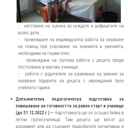
- изготвяне на оценка за нуждите и дефицитите на
всяко дете;
- провеждане на индивидуална работа за оказване
на помощ при усвояване на знанията и уменията,
необходими за първи клас;
- провеждане на групова работа с децата преди
постъпване в масово училище;
- работа с родителите за развиване на умения за
оказване подкрепа на децата с увреждания през
учебната година.
Допълнителна педагогическа подготовка за
повишаване на готовността за равен старт в училище
(до 31.12.2022 г.) –
подготовката ще се осъществява в
летни групи/училища. Там децата ще могат да
доразвият или да съхранят придобитите когнитивни и