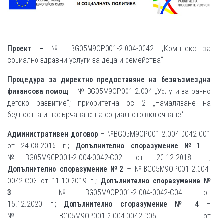
Проект
–
№ BG05M9OP001-2.004-0042 „Комплекс за
социално-здравни услуги за деца и семейства“
Процедура за директно предоставяне на безвъзмездна
финансова помощ –
№ BG05M9OP001-2.004 „Услуги за ранно
детско развитие“; приоритетна ос 2 „Намаляване на
бедността и насърчаване на социалното включване“
Административен договор
– №BG05M9OP001-2.004-0042-С01
от 24.08.2016 г.;
Допълнително споразумение №1
–
№BG05M9OP001-2.004-0042-C02 от 20.12.2018 г.;
Допълнително споразумение №2
– №BG05M9OP001-2.004-
0042-C03 от 11.10.2019 г.;
Допълнително споразумение №
3
– №BG05M9OP001-2.004-0042-C04 от
15.12.2020 г.;
Допълнително споразумение № 4
–
№BG05M9OP001-2.004-0042-C05 от