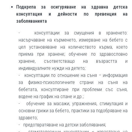
Подкрепа за осигуряване на здравна детска
консултация и дейности по превенция на
заболяванията
- консултации за смущения в храненето:
насърчаване на кърменето, измерване на бебето с
цел установяване на количеството кърма, което
приема при хранене; обучение по здравословно
хранене, съответстващо на възрастта и
индивидуалните нужди на детето;
- консултации по отношение на съня – информация
за физико-психологичните страни на съня на
бебетата, консултиране при проблеми със съня,
водене на график на спане и др.;
- обучение за масажи, упражнения, стимулация и
основни грижи за бебето, практики за подобряване на
здравето;
- предотвратяване на детски заболявания;
- стоматологични консултации – израстване на