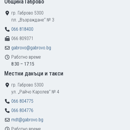
Община Габрово
гр. Габрово 5300
пл. „Възраждане“ № 3
066 818400
066 809371
gabrovo@gabrovo.bg
Работно време
8:30 – 17:15
Местни данъци и такси
гр. Габрово 5300
ул. „Райчо Каролев“ № 4
066 804775
066 804776
mdt@gabrovo.bg
Работно време