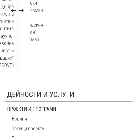
градски
добро
икономики
ние на
в
иките и
Дунавския
ентите
регион“
научно-
(CINEMA)
звойна
йност и
вации“
PROVE)
ДЕЙНОСТИ И УСЛУГИ
ПРОЕКТИ И ПРОГРАМИ
Новини
Текущи проекти