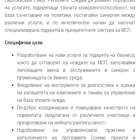
Европейския съюз. Регионите следва да развият портфолио
на услугите, подкрепящи тяхната конкурентоспособност, на
база съчетаване на политики, постигайки синергия между
различни услуги, и по интелигентен начин да насочат
специализирана подкрепа в приоритетните сектори за МСП.
Специфичн
и цел
и
Разработване на нови услуги за подкрепа на бизнеса,
които да отговорят на нуждите на МСП, запълвайки
липсващите звена в обслужването в синхрон с
променящата се бизнес среда;
Внедряване на инструменти за диагностика и оценка
на капацитета на компаниите и такива за управление
на база техните нужди;
По-добро координиране и повишаване качеството на
подкрепата, предлагана от различните участници, и
преодоляване на нейната разпокъсаност;
Подобряване на управленските практики в
изпълнението на програмите (схеми, проекти и