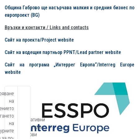
Община Габрово ще насърчава малкия и средния бизнес по
европ
роект (BG)
Връзки и контакти / Links and contacts
Сайт на проекта/Project website
Сайт на водещия партньор PPNT/Lead partner website
Сайт на програма „Интеррег Европа“/Interreg Europe
website
ряване
на
ението
агането
„Креативни
на
индустрии
турните
за нови
 за по-