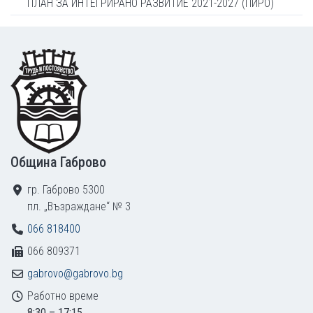
ПЛАН ЗА ИНТЕГРИРАНО РАЗВИТИЕ 2021-2027 (ПИРО)
Footer
Община Габрово
гр. Габрово 5300
пл. „Възраждане“ № 3
066 818400
066 809371
gabrovo@gabrovo.bg
Работно време
8:30 – 17:15