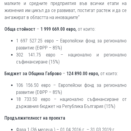
малките и средните предприятия във всички етапи на
жизнения им цикъл да се развиват, постигат растеж и да се
ангажират в областта на иновациите“
Обща стойност
–
1 999 669.
00 евро,
от които:
1 697 527.25 евро – Европейски фонд за регионално
развитие (ЕФРР – 85%)
302 141.75 евро – национално и регионално
съфинансиране (15%)
Бюджет за Община Габрово
–
124 890.00 евро,
от които:
106 156.50 евро – Европейски фонд за регионално
развитие (ЕФРР – 85%)
18 733.50 евро – национално съфинансиране от
държавния бюджет на Република България (15%)
Продължителност на проекта
Фаза 1 (36 месеца ) – 01.04.2016 г. – 31.03.2019 г.