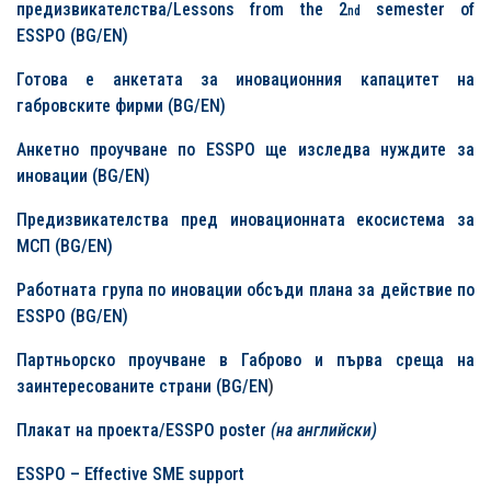
предизвикателства/Lessons from the 2
semester of
nd
ESSPO
(BG/EN)
Готова е анкетата за иновационния капацитет на
габровските фирми (BG/EN)
Анкетно проучване по
ESSPO
ще изследва нуждите за
иновации (BG/EN)
П
редизвикателства пред
иновационната
екосистема за
МСП
(BG/EN)
Р
аботната група
по
иновации
обсъди плана за действие по
ESSPO (BG/EN)
Партньорско проучване в Габрово и първа среща на
заинтересованите страни (BG/EN
)
Плакат на проекта/ESSPO poster
(на английски)
ESSPO – Effective SME support