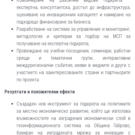
Комбиниране на различни видове подкрепа –
експертна, консултантска, достъп до инфраструктура,
оценяване на иновационния капацитет и намиране на
подходящо финансиране за бизнеса;
Разработване на система за управление и мониторинг,
методология и критерии за подбор на МСП за
получаване на експертна подкрепа;
Провеждане на учебни посещения, семинари, работни
срещи и тематични групи, интерактивни
междурегионални събития, изяви в медиите и други с
участието на заинтересованите страни и партньорите
по проекта.
Резултати и положителни ефекти
Създаден нов инструмент за подкрепа на политиките
за местно икономическо развитие, който ще използва
възможностите на изградения икономически слой в
геоинформационната система на Община Габрово,
базиран на изградената мрежа за иновации с