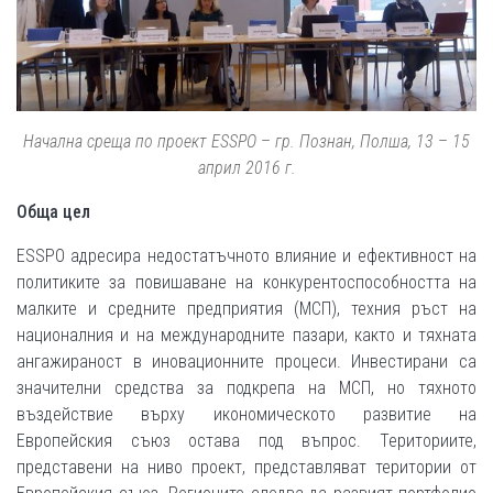
Начална среща по проект ESSPO
–
гр. Познан, Полша, 13
–
15
април 2016 г.
Обща цел
ESSPO адресира недостатъчното влияние и ефективност на
политиките за повишаване на конкурентоспособността на
малките и средните предприятия (МСП), техния ръст на
националния и на международните пазари, както и тяхната
ангажираност в иновационните процеси. Инвестирани са
значителни средства за подкрепа на МСП, но тяхното
въздействие върху икономическото развитие на
Европейския съюз остава под въпрос. Териториите,
представени на ниво проект, представляват територии от