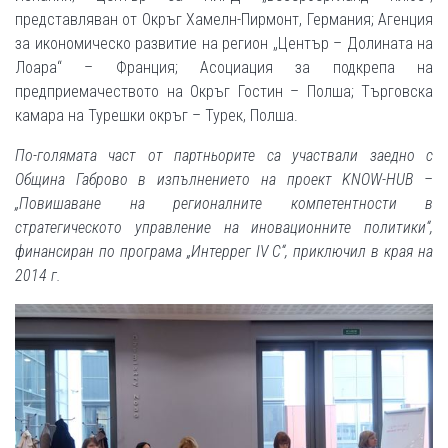
представляван от Окръг Хамелн-Пирмонт, Германия; Агенция
за икономическо развитие на регион „Център – Долината на
Лоара“ – Франция; Асоциация за подкрепа на
предприемачеството на Окръг Гостин – Полша; Търговска
камара на Турешки окръг – Турек, Полша.
По-голямата част от партньорите са участвали заедно с
Община Габрово в изпълнението на проект KNOW-HUB –
„Повишаване на регионалните компетентности в
стратегическото управление на иновационните политики“,
финансиран по програма „Интеррег IV C“, приключил в края на
2014 г.