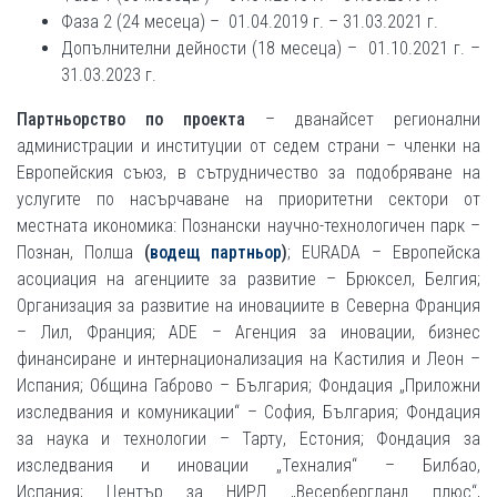
Фаза 2 (24 месеца) – 01.04.2019 г. – 31.03.2021 г.
Допълнителни дейности (18 месеца) – 01.10.2021 г. –
31.03.2023 г.
Партньорство по проекта
– дванайсет
регионални
администрации и институции от седем страни – членки на
Европейския съюз, в сътрудничество за подобряване на
услугите по насърчаване на приоритетни сектори от
местната икономика: Познански научно-технологичен парк –
Познан, Полша
(
водещ партньор
)
; EURADA – Европейска
асоциация на агенциите за развитие – Брюксел, Белгия;
Организация за развитие на иновациите в Северна Франция
– Лил, Франция; ADE – Агенция за иновации, бизнес
финансиране и интернационализация на Кастилия и Леон –
Испания; Община Габрово – България; Фондация „Приложни
изследвания и комуникации“ – София, България; Фондация
за наука и технологии – Тарту, Естония; Фондация за
изследвания и иновации „Техналия“ – Билбао,
Испания; Център за НИРД „Весербергланд плюс“,