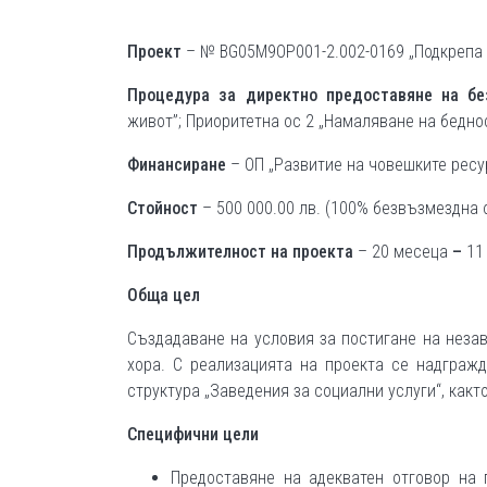
Проект
– № BG05M9OP001-2.002-0169 „Подкрепа 
Процедура
за директно предоставяне на б
живот”; Приоритетна ос 2 „Намаляване на бедн
Финансиране
– ОП „Развитие на човешките ресур
Стойност
– 500 000.00 лв. (100% безвъзмездна
Продължителност на проекта
– 20 месеца
–
11
Обща цел
Създадаване на условия за постигане на неза
хора. С реализацията на проекта се надграж
структура „Заведения за социални услуги“, какт
Специфични цели
Предоставяне на адекватен отговор на 