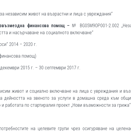
за независим живот на възрастни и лица с увреждания“
езвъзмездна финансова помощ –
№ BG05M9OP001-2.002 „Нез
остта и насърчаване на социалното включване“
си“ 2014 – 2020 г.
 финансова помощ)
 декември 2015 г. – 30 септември 2017 г.
висим живот и социално включване на лица с увреждания и въ
да дейността на звеното за услуги в домашна среда към общи
о и работата по стартиралия проект „Нови възможности за грижа“
потребностите на целевите групи чрез осигуряване на целена