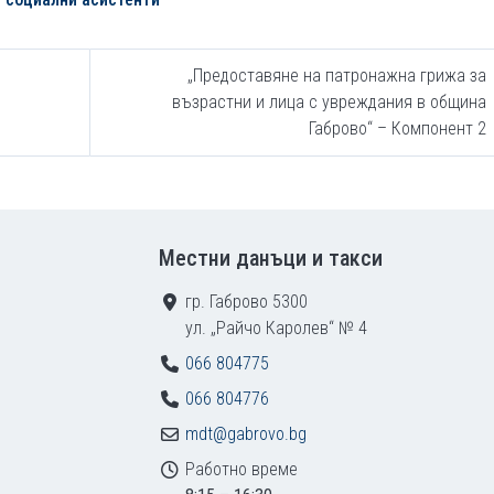
„Предоставяне на патронажна грижа за
възрастни и лица с увреждания в община
Габрово“ – Компонент 2
Местни данъци и такси
гр. Габрово 5300
ул. „Райчо Каролев“ № 4
066 804775
066 804776
mdt@gabrovo.bg
Работно време