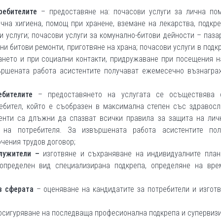
ребителите
– предоставяне на: почасови услуги за лична по
на хигиена, помощ при хранене, вземане на лекарства, подкр
 услуги; почасови услуги за комунално-битови дейности – паза
и битови ремонти, приготвяне на храна; почасови услуги в подк
нето и при социални контакти, придружаване при посещения на
вършената работа асистентите получават ежемесечно възнагра
бителите
– предоставянето на услугата се осъществява 
ебител, който е съобразен в максимална степен със здравосл
енти са длъжни да спазват всички правила за защита на личн
 на потребителя. За извършената работа асистентите пол
ения трудов договор;
лужители
–
изготвяне и съхраняване на индивидуалните план
 определен вид специализирана подкрепа, определяне на вре
в сферат
а
– оценяване на кандидатите за потребители и изгот
осигуряване на последваща професионална подкрепа и супервизи