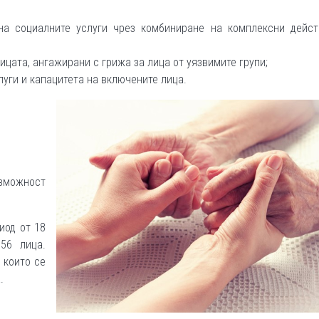
на социалните услуги чрез комбиниране на комплексни дейст
цата, ангажирани с грижа за лица от уязвимите групи;
луги и капацитета на включените лица.
ъзможност
иод от 18
56 лица.
, които се
.