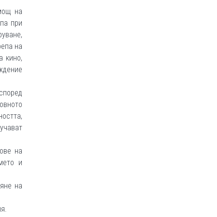
мощ на
епа при
руване,
репа на
 кино,
ждение
според
овното
остта,
учават
ове на
мето и
вяне на
я.