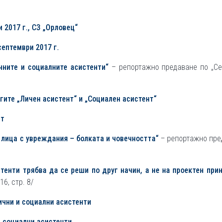
 2017 г., СЗ
„
Орловец
“
септември 2017 г.
чните и социалните асистенти“
– репортажно предаване по „Се
гите „Личен асистент“ и „Социален асистент“
нт
 лица с увреждания – болката и човечността“
– репортажно пре
тенти трябва да се реши по друг начин, а не на проектен при
16, стр. 8/
ични и социални асистенти
и социални асистенти