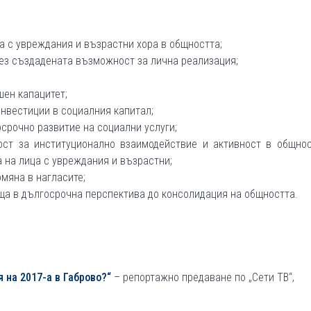
 с увреждания и възрастни хора в общността;
рез създадената възможност за лична реализация;
ен капацитет;
инвестиции в социалния капитал;
срочно развитие на социални услуги;
ост за институционално взаимодействие и активност в общнос
 на лица с увреждания и възрастни;
мяна в нагласите;
ща в дългосрочна перспектива до консолидация на общността.
 на 2017-а в Габрово?“
– репортажно предаване по „Сети ТВ“,