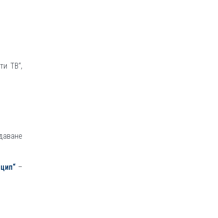
ти ТВ“,
даване
нцип“
–