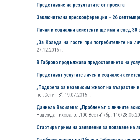
Представяне на резултатите от проекта
Заключителна пресконференция – 26 септември
Лични и социални асистенти ще има и след 30 
„За Коледа на гости при потребителите на ли
27.12.2016 г.
В Габрово продължава предоставянето на услу
Представят услугите
лич
ен и социален
асисте
„Подкрепа за независим живот на възрастни и
по „Сети ТВ“, 19.07.2016 г.
Даниела Василева: „Проблемът с личните асис
Надежда Тихова, в. „100 Вести“ /бр. 116/28.05.20
Стартира прием на заявления за ползване на л
Одобриха проект на Община Габрово за лични 