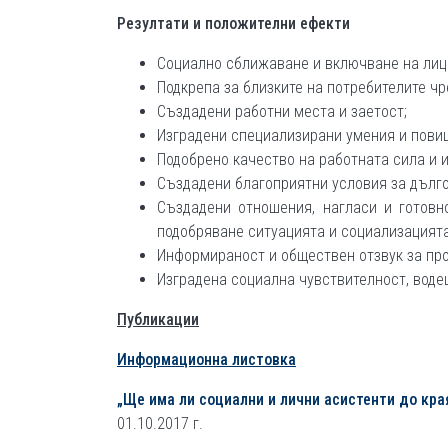
Резултати и положителни ефекти
Социално сближаване и включване на лица
Подкрепа за близките на потребителите ч
Създадени работни места и заетост;
Изградени специализирани умения и повиш
Подобрено качество на работната сила и 
Създадени благоприятни условия за дълго
Създадени отношения, нагласи и готовн
подобряване ситуацията и социализацията
Информираност и обществен отзвук за про
Изградена социална чувствителност, воде
Публикации
Информационна листовка
„Ще има ли социални и лични асистенти до края
01.10.2017 г.