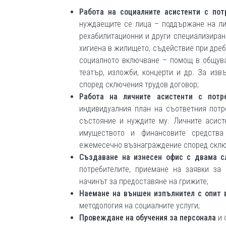
Работа на социалните асистенти с пот
нуждаещите се лица – поддържане на лич
рехабилитационни и други специализирани
хигиена в жилището, съдействие при дребн
социалното включване – помощ в общува
театър, изложби, концерти и др. За из
според сключения трудов договор;
Работа на личните асистенти с потре
индивидуалния план на съответния потр
състояние и нуждите му. Личните асист
имуществото и финансовите средства
ежемесечно възнаграждение според сключ
Създаване на изнесен офис с
двама с
потребителите, приемане на заявки за
начинът за предоставяне на грижите;
Наемане на външен изпълнител с опит 
методология на социалните услуги;
Провеждане на обучения
за персонала
и 