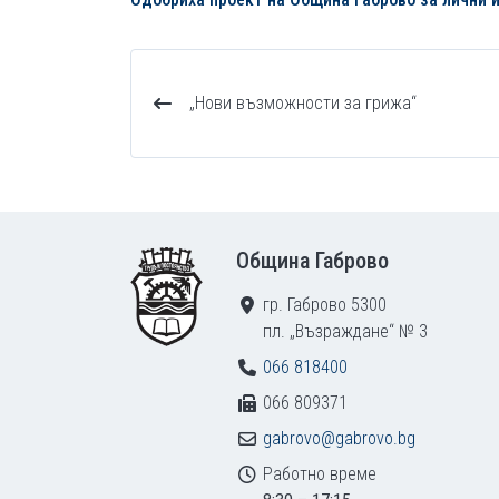
„Нови възможности за грижа“
Footer
Община Габрово
гр. Габрово 5300
пл. „Възраждане“ № 3
066 818400
066 809371
gabrovo@gabrovo.bg
Работно време