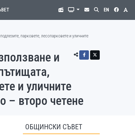
ЪВЕТ
EN
подлезите, парковете, лесопарковете и уличните
зползване и
 пътищата,
ете и уличните
о – второ четене
ОБЩИНСКИ СЪВЕТ