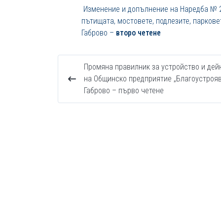
Изменение и допълнение на Наредба № 2 
пътищата, мостовете, подлезите, парков
Габрово –
второ четене
Промяна правилник за устройство и дей
на Общинско предприятие „Благоустрояв
Габрово – първо четене