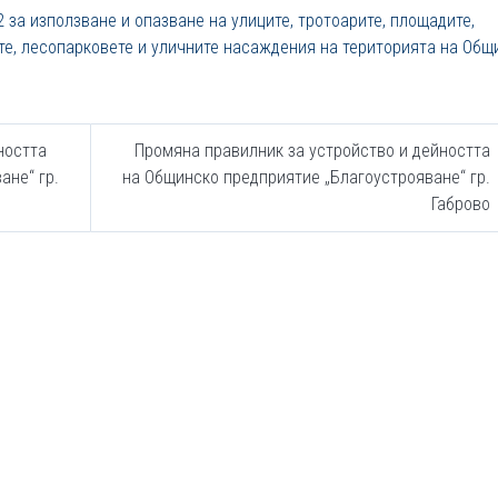
за използване и опазване на улиците, тротоарите, площадите,
ете, лесопарковете и уличните насаждения на територията на Общ
ността
Промяна правилник за устройство и дейността
ане“ гр.
на Общинско предприятие „Благоустрояване“ гр.
Габрово