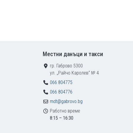
Местни данъци и такси
гр. Габрово 5300
ул. „Райчо Каролев“ № 4
066 804775
066 804776
mdt@gabrovo.bg
Работно време
8:15 – 16:30