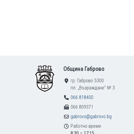
Footer
Община Габрово
гр. Габрово 5300
пл. „Възраждане“ № 3
066 818400
066 809371
gabrovo@gabrovo.bg
Работно време
8:30 – 17:15