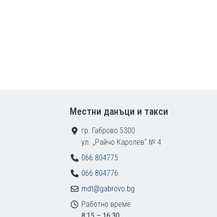
Местни данъци и такси
гр. Габрово 5300
ул. „Райчо Каролев“ № 4
066 804775
066 804776
mdt@gabrovo.bg
Работно време
8:15 – 16:30