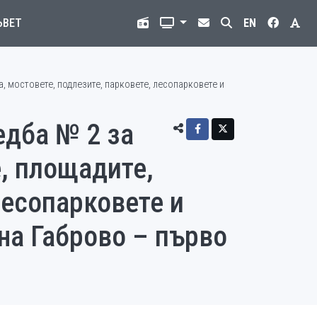
ЪВЕТ
EN
, мостовете, подлезите, парковете, лесопарковете и
едба № 2 за
е, площадите,
лесопарковете и
на Габрово – първо