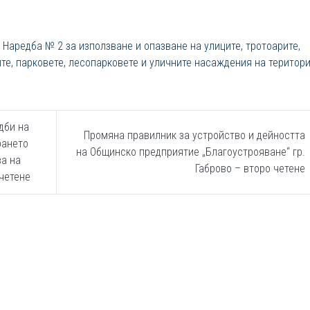
Наредба № 2 за използване и опазване на улиците, тротоарите,
те, парковете, лесопарковете и уличните насаждения на територ
дби на
Промяна правилник за устройство и дейността
рането
на Общинско предприятие „Благоустрояване“ гр.
ва на
Габрово – второ четене
 четене