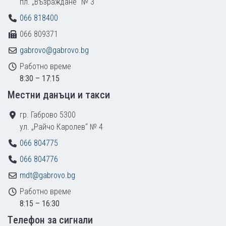
пл. „Възраждане“ № 3
066 818400
066 809371
gabrovo@gabrovo.bg
Работно време
8:30 – 17:15
Местни данъци и такси
гр. Габрово 5300
ул. „Райчо Каролев“ № 4
066 804775
066 804776
mdt@gabrovo.bg
Работно време
8:15 – 16:30
Tелефон за сигнали