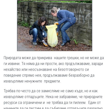
Природата може да прикрива нашите грешки, но не може да
ги извини. Тя няма да ни прости, ако продължаваме, заради
нехайство или неосъзнаване на безотговорното си
поведение спрямо нея, продължаваме безразборно да
изхвърляме ненужните предмети.
Трябва по-често да се замисляме не само къде, но и как
изхвърляме отпадъците. Нека не забравяме, че природните
ресурси са ограничени и не трябва да ги пилеем. Един от
начините да ги пестим е да събираме отпадъците разделно.