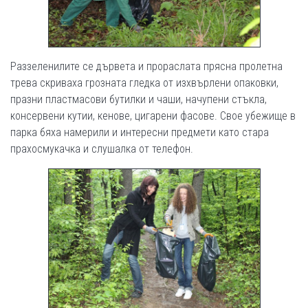
Раззеленилите се дървета и прораслата прясна пролетна
трева скриваха грозната гледка от изхвърлени опаковки,
празни пластмасови бутилки и чаши, начупени стъкла,
консервени кутии, кенове, цигарени фасове. Свое убежище в
парка бяха намерили и интересни предмети като стара
прахосмукачка и слушалка от телефон.