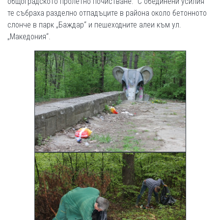
общоградското пролетно почистване. С обединени усилия
те събраха разделно отпадъците в района около бетонното
слонче в парк „Баждар“ и пешеходните алеи към ул.
„Македония“.