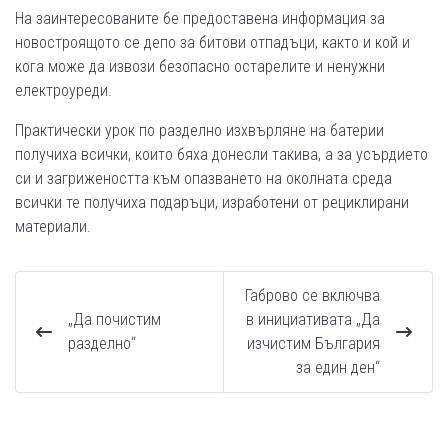
На заинтересованите бе предоставена информация за
новостроящото се депо за битови отпадъци, както и кой и
кога може да извози безопасно остарелите и ненужни
електроуреди.
Практически урок по разделно изхвърляне на батерии
получиха всички, които бяха донесли такива, а за усърдието
си и загрижеността към опазването на околната среда
всички те получиха подаръци, изработени от рециклирани
материали.
Габрово се включва
„Да почистим
в инициативата „Да
разделно“
изчистим България
за един ден“