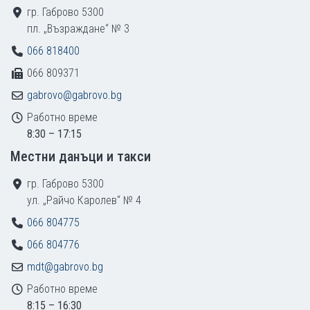
гр. Габрово 5300
пл. „Възраждане“ № 3
066 818400
066 809371
gabrovo@gabrovo.bg
Работно време
8:30 – 17:15
Местни данъци и такси
гр. Габрово 5300
ул. „Райчо Каролев“ № 4
066 804775
066 804776
mdt@gabrovo.bg
Работно време
8:15 – 16:30