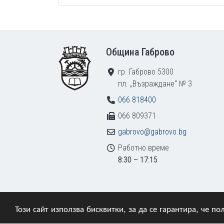
Footer
Община Габрово
гр. Габрово 5300
пл. „Възраждане“ № 3
066 818400
066 809371
gabrovo@gabrovo.bg
Работно време
8:30 – 17:15
Този сайт използва бисквитки, за да се гарантира, че 
© 2009–2026 Община Габрово. Всички права зап