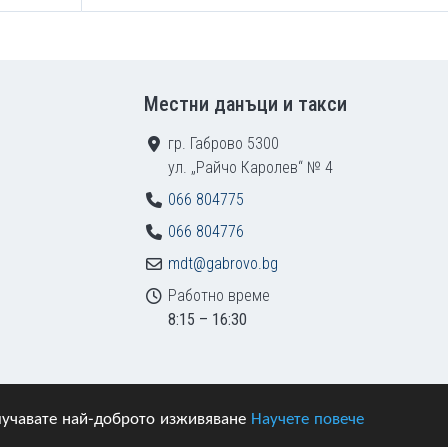
Местни данъци и такси
гр. Габрово 5300
ул. „Райчо Каролев“ № 4
066 804775
066 804776
mdt@gabrovo.bg
Работно време
8:15 – 16:30
получавате най-доброто изживяване
Научете повече
азени.