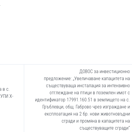
.
ДОВОС за инвестиционно
предложение: „Увеличаване капацитета на
съществуваща инсталация за интензивно
 в с.
отглеждане на птици в поземлен имот с
 УПИ Х-
идентификатор 17991.160.51 в землището на с.
Гръблевци, общ. Габрово чрез изграждане и
експлоатация на 2 бр. нови животновъдни
сгради и промяна в капацитета на
съществуващите сгради“