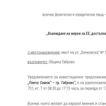
всички физически и юридически лица,
„Въвеждане на мерки за ЕЕ, достъпна
с местонахождение:
имот на ул. „Бенковска“ № 1
възложител:
Община Габрово
Уведомлението за инвестиционно предложен
„Пенчо Семов“ – гр.
Габрово“,
е на разположени
701, ет. 7 от 08:30 до 17:15 часа, за периода от 1
Всички, които желаят да изразят мнения и ста