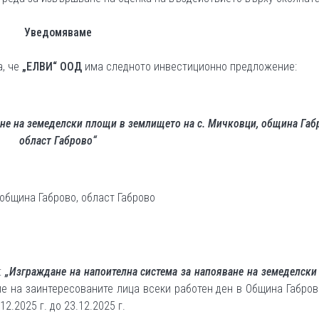
Уведомяваме
а, че
„ЕЛВИ“ ООД
има следното инвестиционно предложение:
ане на земеделски площи в землището на с. Мичковци, община Габ
област Габрово“
община Габрово, област Габрово
:
„Изграждане на напоителна система за напояване на земеделск
е на заинтересованите лица всеки работен ден в Община Габров
.12.2025 г. до 23.12.2025 г.