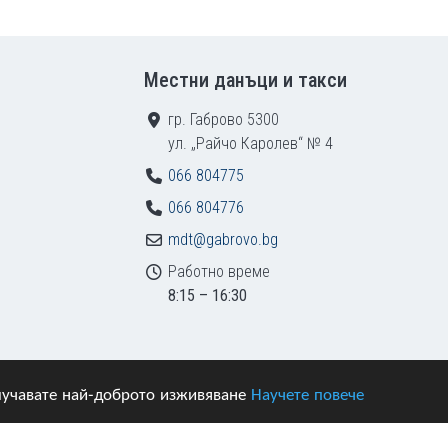
Местни данъци и такси
гр. Габрово 5300
ул. „Райчо Каролев“ № 4
066 804775
066 804776
mdt@gabrovo.bg
Работно време
8:15 – 16:30
получавате най-доброто изживяване
Научете повече
азени.