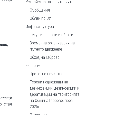
Устройство на територията
Съобщения
Обяви по ЗУТ
Инфраструктура
Текущи проекти и обекти
Временна организация на
рово,
пътното движение
Обход на Габрово
Екология
Пролетно почистване
Терени подлежащи на
дезинфекции, дезинсекции и
дератизации на територията
и площи
на Община Габрово, през
о, стая
2025г.
Отпадъци