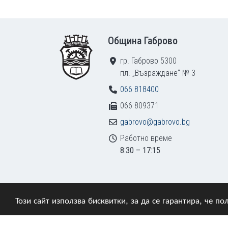
Footer
Община Габрово
гр. Габрово 5300
пл. „Възраждане“ № 3
066 818400
066 809371
gabrovo@gabrovo.bg
Работно време
8:30 – 17:15
Този сайт използва бисквитки, за да се гарантира, че 
© 2009–2026 Община Габрово. Всички права зап