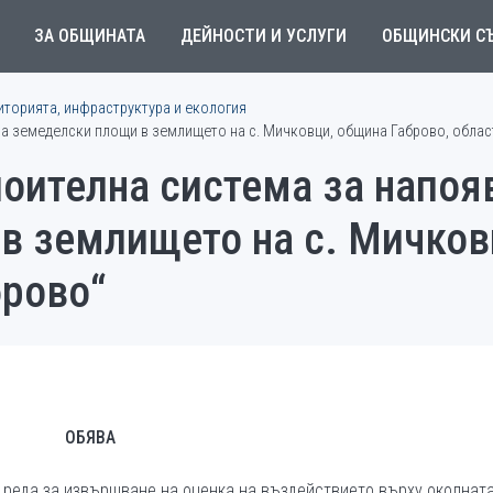
ЗА ОБЩИНАТА
ДЕЙНОСТИ И УСЛУГИ
ОБЩИНСКИ С
иторията, инфраструктура и екология
на земеделски площи в землището на с. Мичковци, община Габрово, облас
оителна система за напоя
в землището на с. Мичков
брово“
ОБЯВА
и реда за извършване на оценка на въздействието върху околнат