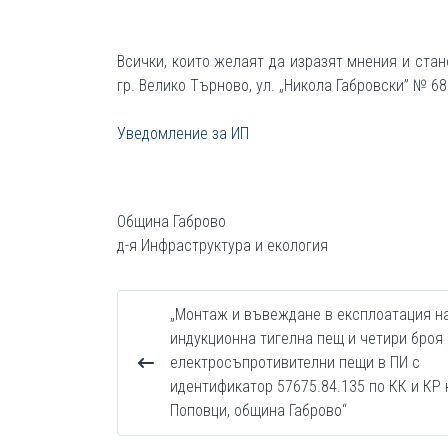
Всички, които желаят да изразят мнения и ста
гр. Велико Търново, ул. „Никола Габровски” № 68
Уведомление за ИП
Община Габрово
д-я Инфраструктура и екология
„Монтаж и въвеждане в експлоатация н
индукционна тигелна пещ и четири броя
електросъпротивителни пещи в ПИ с
идентификатор 57675.84.135 по КК и КР 
Поповци, община Габрово“