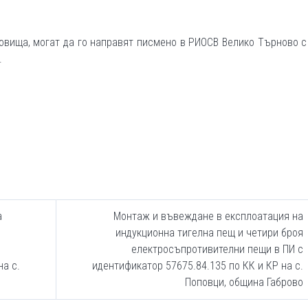
новища, могат да го направят писмено в РИОСВ Велико Търново с
.
а
Монтаж и въвеждане в експлоатация на
индукционна тигелна пещ и четири броя
електросъпротивителни пещи в ПИ с
на с.
идентификатор 57675.84.135 по КК и КР на с.
Поповци, община Габрово