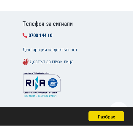
Tелефон за сигнали
0700 144 10
Декларация за достъпност
Достъп за глухи лица
Разбрах
Карта на сайта