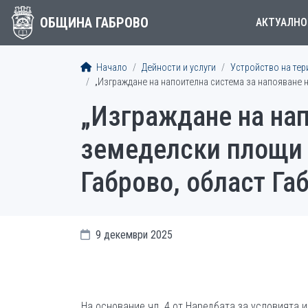
ОБЩИНА ГАБРОВО
АКТУАЛНО
Начало
Дейности и услуги
Устройство на тер
„Изграждане на напоителна система за напояване 
„Изграждане на нап
земеделски площи 
Габрово, област Га
9 декември 2025
На основание чл. 4 от Наредбата за условията 