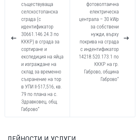
съществуваща
фотоволтаична
селскостопанска
електрическа
сграда (с
централа – 30 kWp
идентификатор
за собствени
30661.146.24.3 по
нужди, върху
КККР) в сграда за
покрива на сграда
сортиране и
с индентификатор
експедиция на яйца
14218.520.173.1 по
и изграждане на
КККР на гр.
склад за временно
Габрово, община
съхранение на тор
Габрово“
в УПИ II-517,516, кв.
79 по плана на с.
Здравковец, общ.
Габрово“
ДЕЙНОСТИ И УСЛУГИ