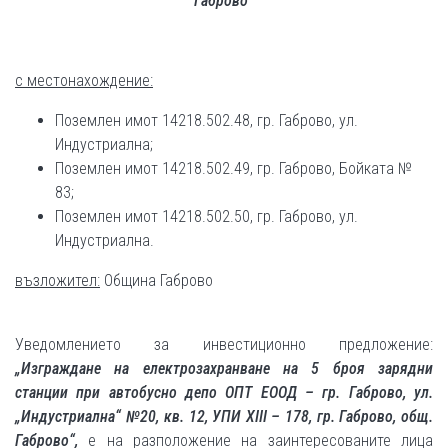
Габрово“
с местонахождение:
Поземлен имот 14218.502.48, гр. Габрово, ул.
Индустриална;
Поземлен имот 14218.502.49, гр. Габрово, Бойката №
83;
Поземлен имот 14218.502.50, гр. Габрово, ул.
Индустриална.
възложител:
Община Габрово
Уведомлението за инвестиционно предложение:
„
Изграждане на електрозахранване на 5 броя зарядни
станции при автобусно депо ОПТ ЕООД – гр. Габрово, ул.
„Индустриална“ №20, кв. 12, УПИ XIII – 178, гр. Габрово, общ.
Габрово“
,
е на разположение на заинтересованите лица