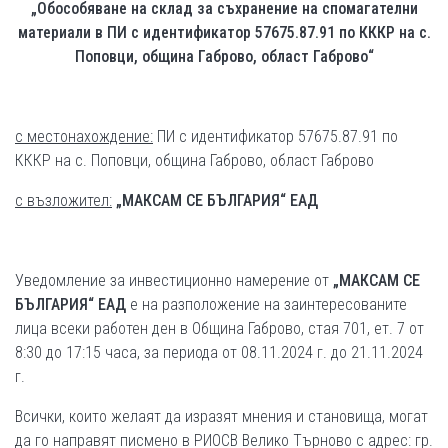
„Обособяване на склад за съхранение на спомагателни
материали в ПИ с идентификатор 57675.87.91 по КККР на с.
Поповци, община Габрово, област Габрово“
с местонахождение:
ПИ с идентификатор 57675.87.91 по
КККР на с. Поповци, община Габрово, област Габрово
с възложител:
„МАКСАМ СЕ БЪЛГАРИЯ“ ЕАД
Уведомление за инвестиционно намерение от
„МАКСАМ СЕ
БЪЛГАРИЯ“ ЕАД
е на разположение на заинтересованите
лица всеки работен ден в Община Габрово, стая 701, ет. 7 от
8:30 до 17:15 часа, за периода от 08.11.2024 г. до 21.11.2024
г.
Всички, които желаят да изразят мнения и становища, могат
да го направят писмено в РИОСВ Велико Търново с адрес: гр.