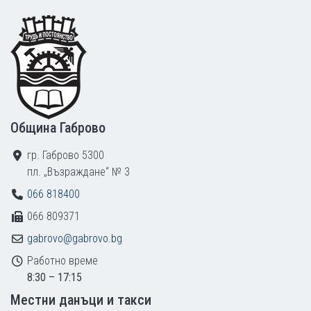
Footer
Община Габрово
гр. Габрово 5300
пл. „Възраждане“ № 3
066 818400
066 809371
gabrovo@gabrovo.bg
Работно време
8:30 – 17:15
Местни данъци и такси