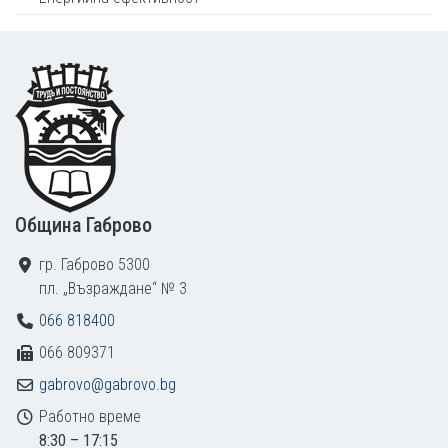
Footer
Община Габрово
гр. Габрово 5300
пл. „Възраждане“ № 3
066 818400
066 809371
gabrovo@gabrovo.bg
Работно време
8:30 – 17:15