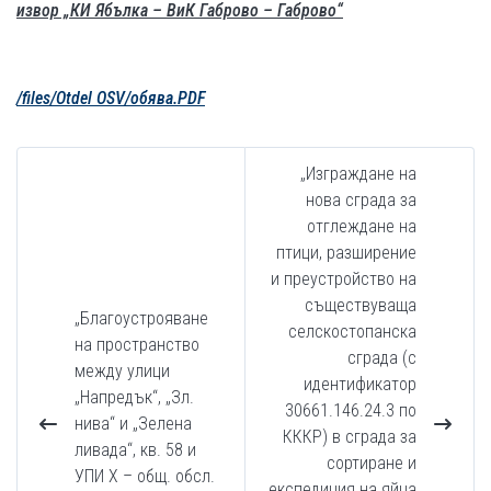
извор „КИ Ябълка – ВиК Габрово – Габрово“
/files/Otdel OSV/обява.PDF
„Изграждане на
нова сграда за
отглеждане на
птици, разширение
и преустройство на
съществуваща
„Благоустрояване
селскостопанска
на пространство
сграда (с
между улици
идентификатор
„Напредък“, „Зл.
30661.146.24.3 по
нива“ и „Зелена
КККР) в сграда за
ливада“, кв. 58 и
сортиране и
УПИ X – общ. обсл.
експедиция на яйца