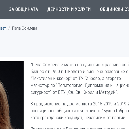
ЗА ОБЩИНАТА
ДЕЙНОСТИ И УСЛУГИ
ОБЩИНСКИ С
ъвет
Пепа Сомлева
"Пепа Сомлева е майка на един син и развива со
бизнес от 1990 г. Първото й висше образование е
"Текстилен инженер" от ТУ Габрово, а второто –
магистър по "Политология. Дипломация и Национ
сигурност" от ВТУ „Св. Св. Кирил и Методий“.
В продължение на два мандата 2015-2019 и 2019-
опозиционен общински съветник от "Будно Габров
като граждански кандидат, независим от партии.