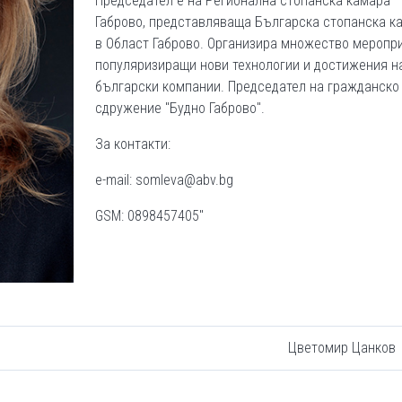
Председател е на Регионална стопанска камара –
Габрово, представляваща Българска стопанска к
в Област Габрово. Организира множество меропри
популяризиращи нови технологии и достижения н
български компании. Председател на гражданско
сдружение "Будно Габрово".
За контакти:
e-mail: somleva@abv.bg
GSM: 0898457405"
Цветомир Цанков