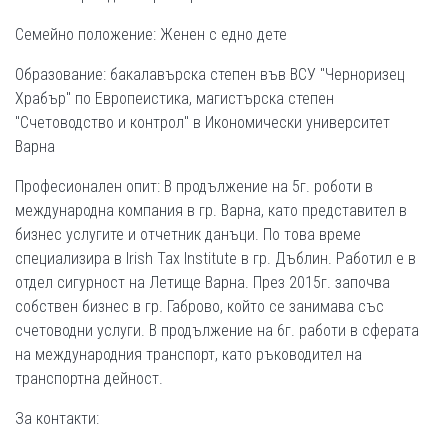
Семейно положение: Женен с едно дете
Образование: бакалавърска степен във ВСУ "Черноризец
Храбър" по Европеистика, магистърска степен
"Счетоводство и контрол" в Икономически университет
Варна
Професионален опит: В продължение на 5г. роботи в
международна компания в гр. Варна, като представител в
бизнес услугите и отчетник данъци. По това време
специализира в Irish Tax Institute в гр. Дъблин. Работил е в
отдел сигурност на Летище Варна. През 2015г. започва
собствен бизнес в гр. Габрово, който се занимава със
счетоводни услуги. В продължение на 6г. работи в сферата
на международния транспорт, като ръководител на
транспортна дейност.
За контакти: