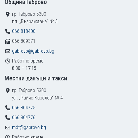
Община Габрово
гр. Габрово 5300
пл. „Възраждане“ № 3
066 818400
066 809371
gabrovo@gabrovo.bg
Работно време
8:30 – 17:15
Местни данъци и такси
гр. Габрово 5300
ул. „Райчо Каролев“ № 4
066 804775
066 804776
mdt@gabrovo.bg
Работно време