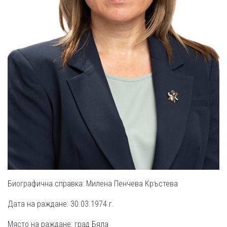
Биографична справка: Милена Пенчева Кръстева
Дата на раждане: 30.03.1974 г.
Място на раждане: град Бяла