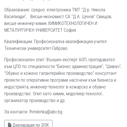
Образование: средно: електроника ТМТ "Д-р. Никола
Василиади", Висше-икономист СА "Д.А. Ценов" Свищов,
висше инженер-химик ХИМИКОТЕХНОЛОГИЧЕН И
МЕТАЛУРГИЧЕН УНИВЕРСИТЕТ София
Квалификации: Професионална квалификация-учител
Технически университет-Габрово
Професионален опит: Външен експерт АОП, преподавател
към ЦПО по специалности "Бизнес администрация", "Шивач",
"Обувно и кожено галантерийно производство" консултант
проекти по оперативни програми насочени към бизнеса и
индустрията, инженер-технолог в кожарско и обувно
производство. Опит като химик, моделиер-технолог,
организатор производство и др.
За контакти: fhmilenka@abv.bg
Декларация по ЗПК