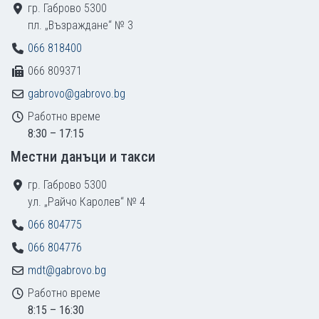
гр. Габрово 5300
пл. „Възраждане“ № 3
066 818400
066 809371
gabrovo@gabrovo.bg
Работно време
8:30 – 17:15
Местни данъци и такси
гр. Габрово 5300
ул. „Райчо Каролев“ № 4
066 804775
066 804776
mdt@gabrovo.bg
Работно време
8:15 – 16:30