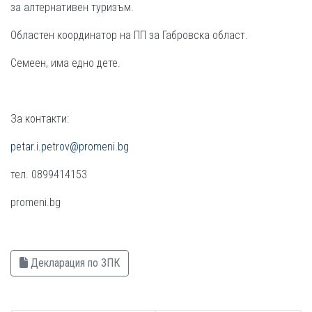
за алтернативен туризъм.
Областен координатор на ПП за Габровска област.
Семеен, има едно дете.
За контакти:
petar.i.petrov@promeni.bg
тел. 0899414153
promeni.bg
Декларация по ЗПК