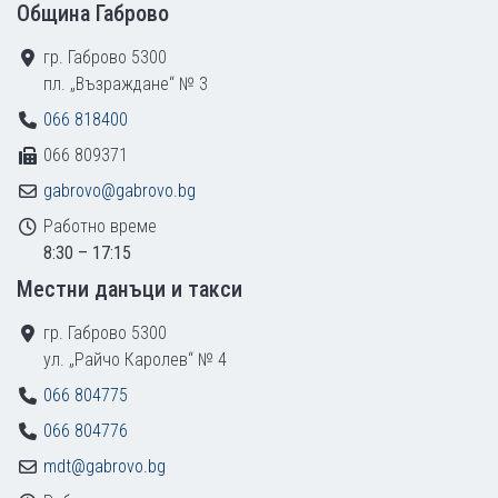
Община Габрово
гр. Габрово 5300
пл. „Възраждане“ № 3
066 818400
066 809371
gabrovo@gabrovo.bg
Работно време
8:30 – 17:15
Местни данъци и такси
гр. Габрово 5300
ул. „Райчо Каролев“ № 4
066 804775
066 804776
mdt@gabrovo.bg