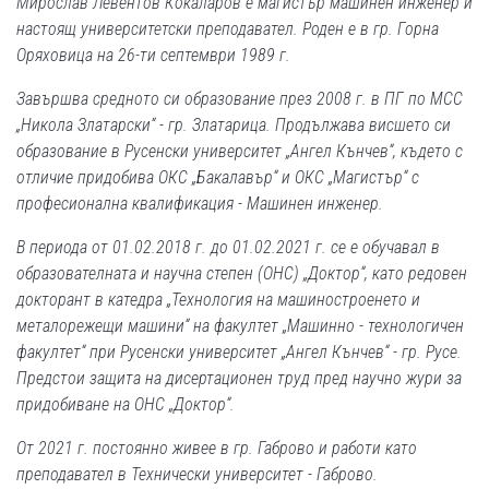
Мирослав Левентов Кокаларов е магистър машинен инженер и
настоящ университетски преподавател. Роден е в гр. Горна
Оряховица на 26-ти септември 1989 г.
Завършва средното си образование през 2008 г. в ПГ по МСС
„Никола Златарски“ - гр. Златарица. Продължава висшето си
образование в Русенски университет „Ангел Кънчев“, където с
отличие придобива ОКС „Бакалавър“ и ОКС „Магистър“ с
професионална квалификация - Машинен инженер.
В периода от 01.02.2018 г. до 01.02.2021 г. се е обучавал в
образователната и научна степен (ОНС) „Доктор“, като редовен
докторант в катедра „Технология на машиностроенето и
металорежещи машини“ на факултет „Машинно - технологичен
факултет“ при Русенски университет „Ангел Кънчев“ - гр. Русе.
Предстои защита на дисертационен труд пред научно жури за
придобиване на ОНС „Доктор“.
От 2021 г. постоянно живее в гр. Габрово и работи като
преподавател в Технически университет - Габрово.