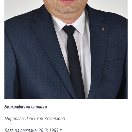
Биографична справка
Мирослав Левентов Кокаларов
Дата на раждане: 26.
IX.
1989 г.