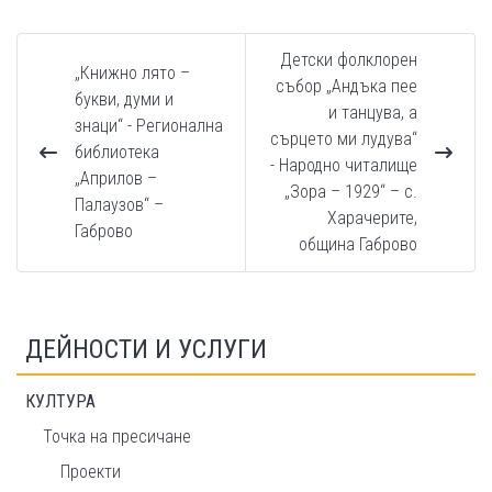
Детски фолклорен
„Книжно лято –
събор „Андъка пее
букви, думи и
и танцува, а
знаци“ - Регионална
сърцето ми лудува“
библиотека
- Народно читалище
„Априлов –
„Зора – 1929“ – с.
Палаузов“ –
Харачерите,
Габрово
община Габрово
ДЕЙНОСТИ И УСЛУГИ
КУЛТУРА
Точка на пресичане
Проекти