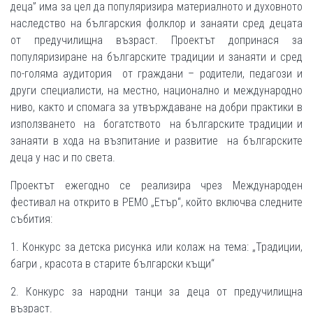
деца” има за цел да популяризира материалното и духовното
наследство на българския фолклор и занаяти сред децата
от предучилищна възраст. Проектът допринася за
популяризиране на българските традиции и занаяти и сред
по-голяма аудитория от граждани – родители, педагози и
други специалисти, на местно, национално и международно
ниво, както и спомага за утвърждаване на добри практики в
използването на богатството на българските традиции и
занаяти в хода на възпитание и развитие на българските
деца у нас и по света.
Проектът ежегодно се реализира чрез Международен
фестивал на открито в РЕМО „Етър“, който включва следните
събития:
1. Конкурс за детска рисунка или колаж на тема: „Традиции,
багри , красота в старите български къщи“
2. Конкурс за народни танци за деца от предучилищна
възраст.