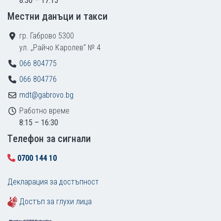
8:30 – 17:15
Местни данъци и такси
гр. Габрово 5300
ул. „Райчо Каролев“ № 4
066 804775
066 804776
mdt@gabrovo.bg
Работно време
8:15 – 16:30
Tелефон за сигнали
0700 144 10
Декларация за достъпност
Достъп за глухи лица