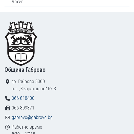
Архив
Footer
Община Габрово
гр. Габрово 5300
пл. „Възраждане“ № 3
066 818400
066 809371
gabrovo@gabrovo.bg
Работно време