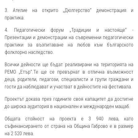
3. Ателие на открито „Дюлгерство“ демонстрация и
практика.
4. Педагогически форум „Традиции и настояще“ -
Презентации и демонстрации на съвременни педагогически
практики за възпитаване на любов към българското
фолклорно наследство.
Всички дейности ще бъдат реализирани на територията на
РЕМО „Етър”.Те ще се превърнат в отлична възможност
деца, родители, педагози, специалисти и групи граждани и
гости да наблюдават и участват в дейностите на фестивала.
Проектът доказа през годините своя капацитет да достигне
до широка аудитория в национален и международен мащаб.
Общата стойност на проекта е 3 940 лева, като
съфинансирането от страна на Община Габрово е в размер
на 2 520 лева.