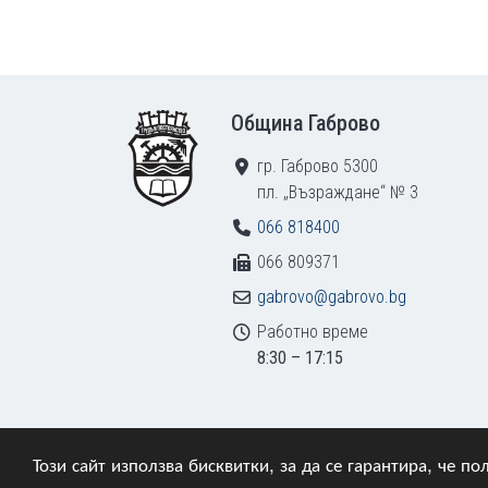
Footer
Община Габрово
гр. Габрово 5300
пл. „Възраждане“ № 3
066 818400
066 809371
gabrovo@gabrovo.bg
Работно време
8:30 – 17:15
Този сайт използва бисквитки, за да се гарантира, че 
© 2009–2026 Община Габрово. Всички права зап