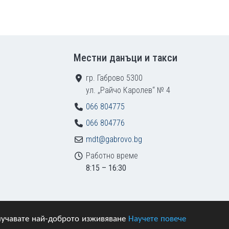
Местни данъци и такси
гр. Габрово 5300
ул. „Райчо Каролев“ № 4
066 804775
066 804776
mdt@gabrovo.bg
Работно време
8:15 – 16:30
получавате най-доброто изживяване
Научете повече
азени.