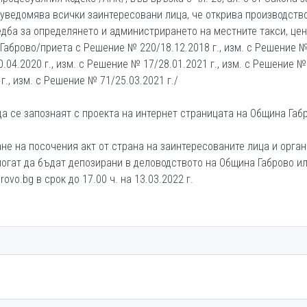
 уведомява всички заинтересовани лица, че открива производств
едба за определянето и администрирането на местните такси, цен
 Габрово/приета с Решение № 220/18.12.2018 г., изм. с Решение 
0.04.2020 г., изм. с Решение № 17/28.01.2021 г., изм. с Решение №
г., изм. с Решение № 71/25.03.2021 г./
а се запознаят с проекта на интернет страницата на Община Габ
не на посочения акт от страна на заинтересованите лица и орга
огат да бъдат депозирани в деловодството на Община Габрово ил
ovo.bg в срок до 17.00 ч. на 13.03.2022 г.