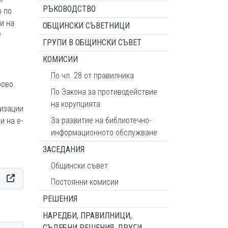
РЪКОВОДСТВО
о по
и на
ОБЩИНСКИ СЪВЕТНИЦИ
№
ГРУПИ В ОБЩИНСКИ СЪВЕТ
КОМИСИИ
По чл. 28 от правилника
рово.
По Закона за противодействие
на корупцията
низации
За развитие на библиотечно-
и на e-
информационното обслужване
ЗАСЕДАНИЯ
Общински съвет
Постоянни комисии
РЕШЕНИЯ
НАРЕДБИ, ПРАВИЛНИЦИ,
СЪДЕБНИ РЕШЕНИЯ, ДРУГИ