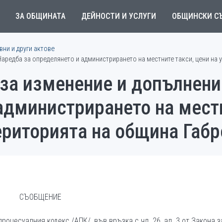
ЗА ОБЩИНАТА
ДЕЙНОСТИ И УСЛУГИ
ОБЩИНСКИ С
ни и други актове
аредба за определянето и администрирането на местните такси, цени на у
 за изменение и допълнени
администрирането на местн
територията на община Габ
СЪОБЩЕНИЕ
роцесуалния кодекс /АПК/, във връзка с чл. 26, ал. 3 от Закона з