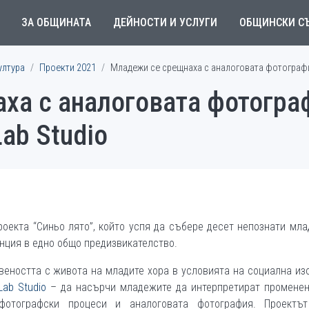
ЗА ОБЩИНАТА
ДЕЙНОСТИ И УСЛУГИ
ОБЩИНСКИ С
ултура
Проекти 2021
Младежи се срещнаха с аналоговата фотография
ха с аналоговата фотогра
ab Studio
оекта “Синьо лято”, който успя да събере десет непознати мл
нция в едно общо предизвикателство.
веността с живота на младите хора в условията на социална из
Lab Studio
– да насърчи младежите да интерпретират променен
фотографски процеси и аналоговата фотография. Проектъ