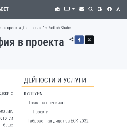
ЪВЕТ
EN
 в проекта „Синьо лято“ с RadLab Studio
фия в проекта
ДЕЙНОСТИ И УСЛУГИ
адежи с
КУЛТУРА
Точка на пресичане
олация,
Проекти
ото си
Габрово - кандидат за ЕСК 2032
т беше