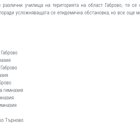
 различни училища на територията на област Габрово, тя се 
, поради усложняващата се епидемична обстановка, но все още 
 Габрово
назия
 Габрово
азия
брово.
а гимназия
мназия
имназия
ко Търново