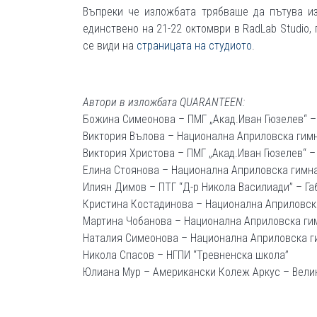
Въпреки че изложбата трябваше да пътува из
единствено на 21-22 октомври в RadLab Studio
се види на
страницата на студиото
.
Автори в изложбата QUARANTEEN:
Божина Симеонова – ПМГ „Акад.Иван Гюзелев“ –
Виктория Вълова – Национална Априловска гим
Виктория Христова – ПМГ „Акад.Иван Гюзелев“ –
Елина Стоянова – Национална Априловска гимн
Илиян Димов – ПТГ “Д-р Никола Василиади” – Га
Кристина Костадинова – Национална Априловск
Мартина Чобанова – Национална Априловска ги
Наталия Симеонова – Национална Априловска г
Никола Спасов – НГПИ “Тревненска школа”
Юлиана Мур – Американски Колеж Аркус – Вели