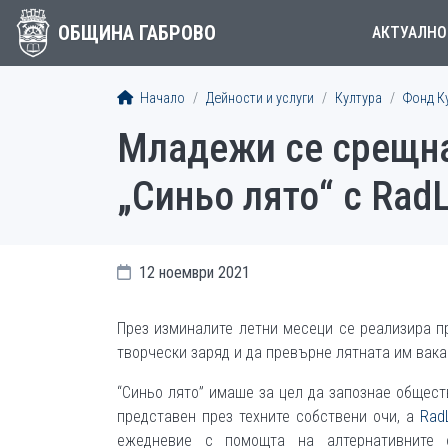
ОБЩИНА ГАБРОВО
АКТУАЛНО
Начало
Дейности и услуги
Култура
Фонд К
Младежи се срещна
„Синьо лято“ с RadL
12 ноември 2021
През изминалите летни месеци се реализира пр
творчески заряд и да превърне лятната им вака
“Синьо лято” имаше за цел да запознае общест
представен през техните собствени очи, а
Rad
ежедневие с помощта на алтернативните 