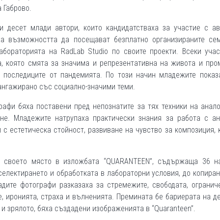
 Габрово.
и десет млади автори, които кандидатстваха за участие с ав
а възможността да посещават безплатно организираните сем
абораторията на RadLab Studio по своите проекти. Всеки учас
, която смята за значима и репрезентативна на живота и про
и последиците от пандемията. По този начин младежите показа
ангажирано със социално-значими теми.
рафи бяха поставени пред непознатите за тях техники на анал
не. Младежите натрупаха практически знания за работа с ан
 с естетическа стойност, развиване на чувство за композиция, 
ха своето място в изложбата “QUARANTEEN”, съдържаща 36 н
селектирането и обработката в лабораторни условия, до копира
адите фотографи разказаха за стремежите, свободата, огранич
е, иронията, страха и вълненията. Премината бе бариерата на д
 и зрялото, бяха създадени изображенията в “Quaranteen”.