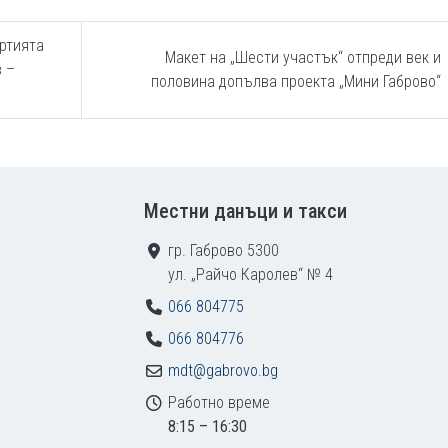
артията
Макет на „Шести участък“ отпреди век и
в –
половина допълва проекта „Мини Габрово“
Местни данъци и такси
гр. Габрово 5300
ул. „Райчо Каролев“ № 4
066 804775
066 804776
mdt@gabrovo.bg
Работно време
8:15 – 16:30