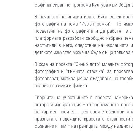
съфинансиран по Програма Култура към Община
В началото на инициативата бяха селектиран
фотографии на тема “Извън рамки”. Те имах
посветени на фотографията и да работят в л
платформата разработи свободно избрана тема
настъпили в него, следствие на изолацията 
детското изкуство може да бъде също толкова 
В хода на проекта “Синьо лято” младите фотог
фотография и “тъмната стаичка” за проявява
фотоапарат, мотивация за създаване на творби
знания по химия и физика.
Творбите на участниците в проекта намери
авторски изображения – от заснемането, през 
на хартиен носител. През своите обективи мл
празнотата, надеждите, красотата, странностит
съзнание и там – на границата, между наивното