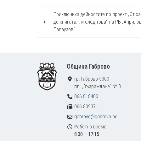
Приключиха дейностите по проект „От х
до книгата... и след това“ на РБ „Априло
Палаузов“
Footer
Община Габрово
гр. Габрово 5300
пл. „Възраждане“ № 3
066 818400
066 809371
gabrovo@gabrovo.bg
Работно време
8:30 – 17:15