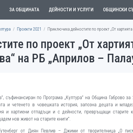
ЗА ОБЩИНАТА
ДЕЙНОСТИ И УСЛУГИ
ОБЩИНСКИ С
ултура
Проекти 2021
Приключиха дейностите по проект „От хартията д
ите по проект „От хартия
ова“ на РБ „Априлов – Пала
ва”, съфинансиран по Програма „Култура” на Община Габрово за 
та и четенето в човешката история, запозна децата и младе
ия и хартиени отпадъци и с дейности, превръщащи старите к
дадем нов живот на старите книги”.
Гутенберг от Диян Певлив – Джими от творителница „О писм