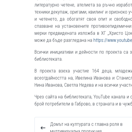
литературно четене, ателиета за ръчно израбо
техники декупаж, оригами, квилинг и орионоко 
и четенето, да обогатят своя опит и свобод
спазване на установените противоепидемични
мерки предвидената изложба в ХГ „Христо Цо
може да бъде разгледана на
https://www.youtu
Всички инициативи и дейности по проекта са 
библиотеката.
В проекта взеха участие 164 деца, младеж
всеотдайността на, Ивелина Иванова и Станис
Нина Иванова, Светла Недева и на всички участ
Чрез сайта на библиотеката, YouTube канала и
брой потребители в Габрово, в страната и в чуж
Домът на културата с главна роля в
мултивизуална продукция