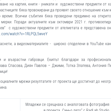
тване на хартия, книги - уникати и художествени предмети от х
участниците бяха провокирани да проявят своето отношение към 
но време. Всички събития бяха проведени предимно на открито
 мерки. Поради актуалните към октомври 2021 г. противоепид
кев” с художествени предмети от ателиетата е представена он
be.com/watch?v=1RLPQL5wveY
заснети, а видеоматериалите - широко споделени в YouTube ка
и и възрастни габровци. Екипът благодари за професионал
лава Спасова, Диян Павлов – Джими, Тотка Златева, Антония П
ници!
 социалните мрежи резултатите от проекта ще достигнат до неог
бина.
Младежи се срещнаха с аналоговата фотография
в проекта „Синьо лято“ с RadLab Studio