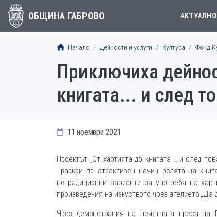
ОБЩИНА ГАБРОВО
АКТУАЛНО
Начало
Дейности и услуги
Култура
Фонд К
Приключиха дейност
книгата... и след т
11 ноември 2021
Проектът „От хартията до книгата ...и след то
разкри по атрактивен начин ролята на книга
нетрадиционни варианти за употреба на харт
произведения на изкуството чрез ателието „Да 
Чрез демонстрация на печатната преса на 