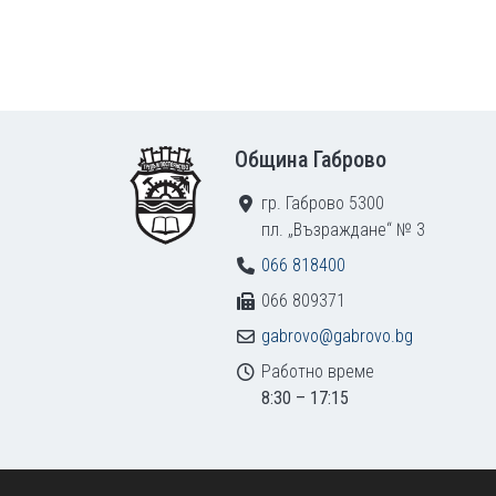
Footer
Община Габрово
гр. Габрово 5300
пл. „Възраждане“ № 3
066 818400
066 809371
gabrovo@gabrovo.bg
Работно време
8:30 – 17:15