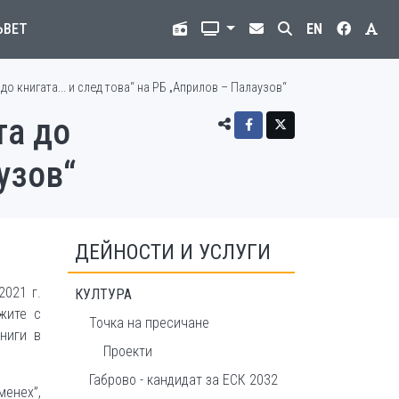
ЪВЕТ
EN
о книгата... и след това“ на РБ „Априлов – Палаузов“
та до
узов“
ДЕЙНОСТИ И УСЛУГИ
2021 г.
КУЛТУРА
жите с
Точка на пресичане
ниги в
Проекти
Габрово - кандидат за ЕСК 2032
енех”,