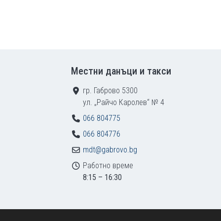
Местни данъци и такси
гр. Габрово 5300
ул. „Райчо Каролев“ № 4
066 804775
066 804776
mdt@gabrovo.bg
Работно време
8:15 – 16:30