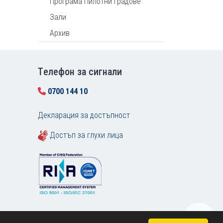
Програма Пилотни градове
Зали
Архив
Tелефон за сигнали
0700 144 10
Декларация за достъпност
Достъп за глухи лица