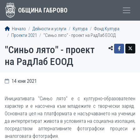
ОБЩИНА ГАБРОВО
Начало
Дейности и услуги
Култура
Фонд Култура
Проекти 2021
"Синьо лято" - проект на РадЛаб ЕООД
"Синьо лято" - проект
на РадЛаб ЕООД
14 юни 2021
Инициативата "Синьо лято" е с културно-образователен
характер и е насочена към младежите с творчески заряд.
Основната цел на платформата е насърчаването на ученици
да интерпретират живота в условията на социална изолация,
посредством алтернативните фотографски процеси и
аналоговата фотография.