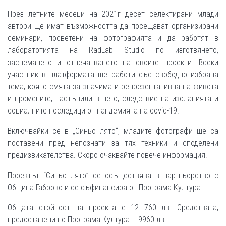
През летните месеци на 2021г десет селектирани млади
автори ще имат възможността да посещават организирани
семинари, посветени на фотографията и да работят в
лаборатотията на RadLab Studio по изготвянето,
заснемането и отпечатването на своите проекти .Всеки
участник в платформата ще работи със свободно избрана
тема, която смята за значима и репрезентативна на живота
и промените, настъпили в него, следствие на изолацията и
социалните последици от пандемията на covid-19.
Включвайки се в „Синьо лято“, младите фотографи ще са
поставени пред непознати за тях техники и споделени
предизвикателства. Скоро очаквайте повече информация!
Проектът “Синьо лято” се осъществява в партньорство с
Община Габрово и се съфинансира от Програма Култура.
Общата стойност на проекта е 12 760
лв. Средствата,
предоставени по Програма Култура – 9960 лв.