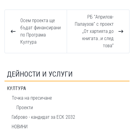
РБ "Априлов-
Осем проекта ще
Палаузов" с проект
бъдат финансирани
„От хартията до
по Програма
книгата…и след
Култура
това”
ДЕЙНОСТИ И УСЛУГИ
КУЛТУРА
Точка на пресичане
Проекти
Габрово - кандидат за ЕСК 2032
НОВИНИ