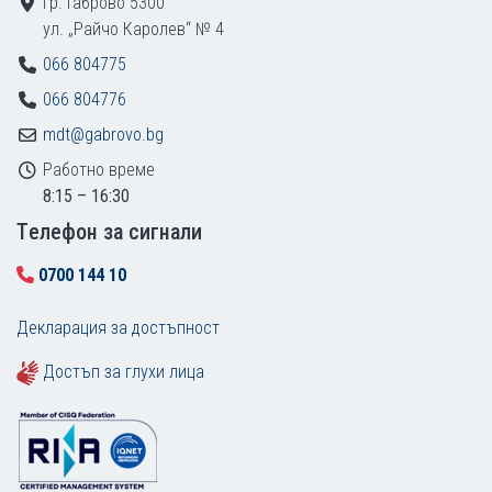
гр. Габрово 5300
ул. „Райчо Каролев“ № 4
066 804775
066 804776
mdt@gabrovo.bg
Работно време
8:15 – 16:30
Tелефон за сигнали
0700 144 10
Декларация за достъпност
Достъп за глухи лица