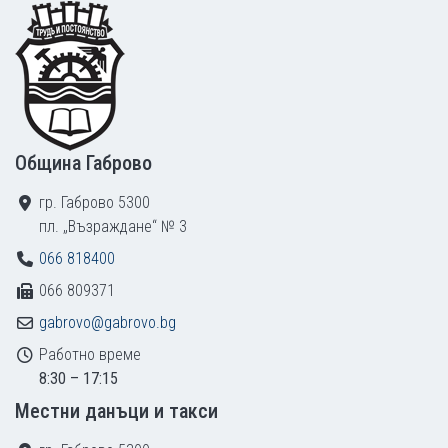
Footer
Община Габрово
гр. Габрово 5300
пл. „Възраждане“ № 3
066 818400
066 809371
gabrovo@gabrovo.bg
Работно време
8:30 – 17:15
Местни данъци и такси