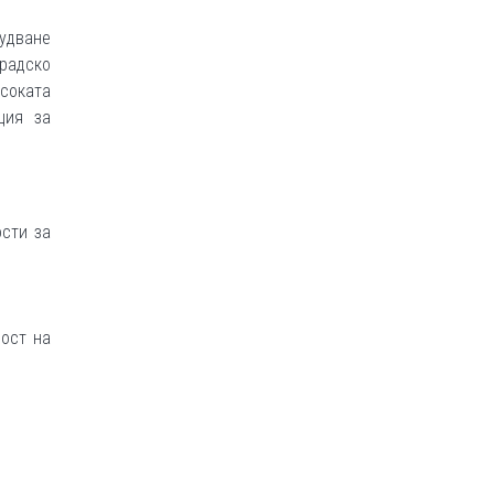
рудване
радско
соката
ция за
сти за
ост на