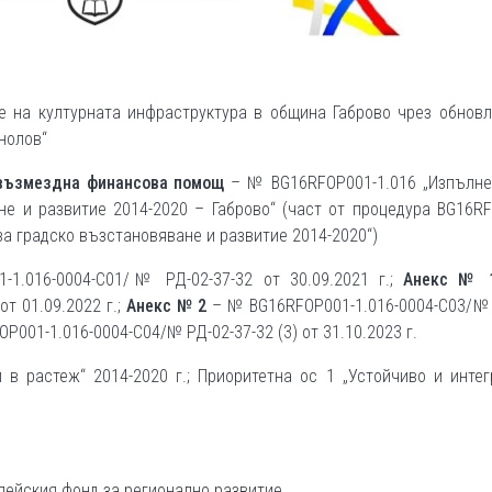
е на културната инфраструктура в община Габрово чрез обновл
нолов“
звъзмездна финансова помощ
– № BG16RFOP001-1.016 „Изпълне
не и развитие 2014-2020 – Габрово“ (част от процедура BG16R
за градско възстановяване и развитие 2014-2020“)
1.016-0004-С01/№ РД-02-37-32 от 30.09.2021 г.;
Анекс № 
т 01.09.2022 г.;
Анекс № 2
– № BG16RFOP001-1.016-0004-С03/№ 
P001-1.016-0004-С04/№ РД-02-37-32 (3) от 31.10.2023 г.
в растеж“ 2014-2020 г.; Приоритетна ос 1 „Устойчиво и инте
опейския фонд за регионално развитие