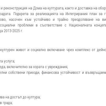
и реконструкция на Дома на културата, както и доставка на обо
радата. Подкрепа за реализацията на Интегрирания план за г
ово, насочен към устойчиво и трайно преодоляване на ви
 социални проблеми в съответствие с Националната концеп
а 2013-2025 г.
 културен живот и социално включване чрез комплекс от дейно
а услуга;
еда, включително за хората с увреждания;
елни собствени приходи, финансова устойчивост и възвръщаем
ва на достъп до култура;
в града;