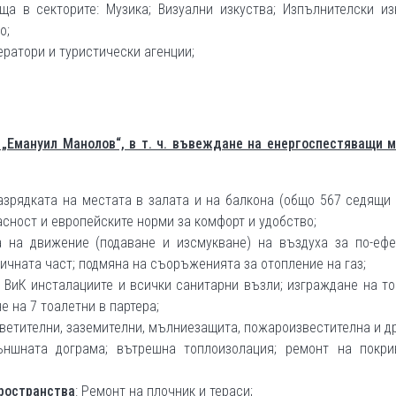
а в секторите: Музика; Визуални изкуства; Изпълнителски из
о;
ератори и туристически агенции;
 „Емануил Манолов“, в т. ч. въвеждане на енергоспестяващи м
зрядката на местата в залата и на балкона (общо 567 седящи
сност и европейските норми за комфорт и удобство;
 на движение (подаване и изсмукване) на въздуха за по-ефе
ичната част; подмяна на съоръженията за отопление на газ;
ВиК инсталациите и всички санитарни възли; изграждане на т
е на 7 тоалетни в партера;
светителни, заземителни, мълниезащита, пожароизвестителна и др
ъншната дограма; вътрешна топлоизолация; ремонт на покри
ространства
: Ремонт на плочник и тераси;