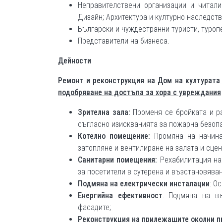
Неправителствени организации и читалищ
Дизайн; Архитектура и културно наследств
Български и чуждестранни туристи, туроп
Представители на бизнеса.
Дейности
Ремонт и реконструкция на Дом на културата
подобряване на достъпа за хора с увреждания
Зрителна зала:
Променя се бройката и ра
съгласно изискванията за пожарна безопа
Котелно помещение:
Промяна на начина
затопляне и вентилиране на залата и сцен
Санитарни помещения:
Рехабилитация на 
за посетители в сутерена и възстановяван
Подмяна на електрически инсталации
: О
Енергийна ефективност
: Подмяна на в
фасадите;
Реконструкция на прилежащите околни п