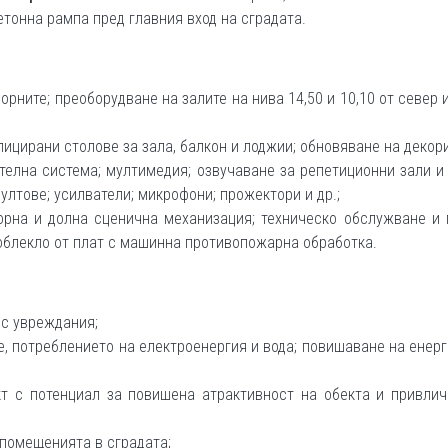
тонна рампа пред главния вход на сградата.
рните; преоборудване на залите на нива 14,50 и 10,10 от север и
пицирани столове за зала, балкон и лоджии; обновяване на декори
елна система; мултимедия; озвучаване за репетиционни зали и
ултове; усилватели; микрофони; прожектори и др.;
горна и долна сценична механизация; техническо обслужване и
облекло от плат с машинна противопожарна обработка.
 с увреждания;
, потреблението на електроенергия и вода; повишаване на енер
кт с потенциал за повишена атрактивност на обекта и привлич
помещенията в сградата;