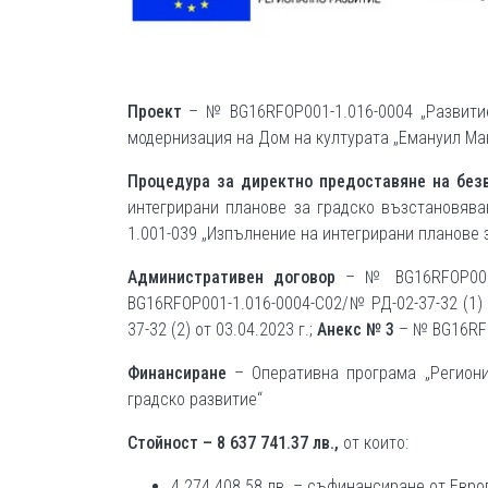
Проект
– № BG16RFOP001-1.016-0004 „Развити
модернизация на Дом на културата „Емануил Ма
Процедура за директно предоставяне на бе
интегрирани планове за градско възстановява
1.001-039 „Изпълнение на интегрирани планове 
Административен договор
– № BG16RFOP001-
BG16RFOP001-1.016-0004-С02/№ РД-02-37-32 (1) о
37-32 (2) от 03.04.2023 г.;
Анекс № 3
– № BG16RFO
Финансиране
– Оперативна програма „Региони 
градско развитие“
Стойност – 8 637 741.37 лв.,
от които:
4 274 408.58 лв. – съфинансиране от Евр