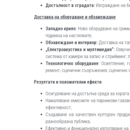
Достъпност в сградата:
Изграждане на бе
Доставка на оборудване и обзавеждане
Западно крило:
Ново оборудване на гримьо
подмяна на настилките;
Обзавеждане и интериор:
Доставка на та
„Електроакустика и мултимедия“:
Озвучит
система от камери за запис и стрийминг; п
Технологично оборудване:
Осветление; 
ремонт; сценични съоръжения; сценично 
Резултати и положителни ефекти
Осигуряване на достъпна среда за хората
Намаляване емисиите на парникови газове
ефективност;
Създаване на качествен културен проду
разнообразна публика;
Ефективно и функционално използване на 