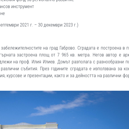
нансов инструмент
ане
ептември 2021 г. – 30 декември 2023 г.)
 забележителностите на град Габрово. Сградата е построена в 
гърната застроена площ от 7 965 кв. метра. Негов автор е ар
длежи на проф. Илия Илиев. Домът разполага с разнообразни п
азлични събития. През годините сградата е използвана за ко
ния, курсове и презентации, както и за дейността на различни ф