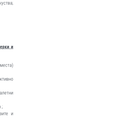
куства;
ерки и
 места)
ктивно
оалетни
.;
вите и