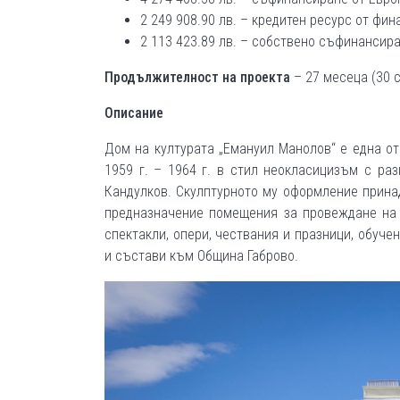
2 249 908.90 лв. – кредитен ресурс от фи
2 113 423.89 лв. – собствено съфинансир
Продължителност на проекта
– 27 месеца (30 с
Описание
Дом на културата „Емануил Манолов“ е една от
1959 г. – 1964 г. в стил неокласицизъм с раз
Кандулков. Скулптурното му оформление прина
предназначение помещения за провеждане на р
спектакли, опери, чествания и празници, обуче
и състави към Община Габрово.