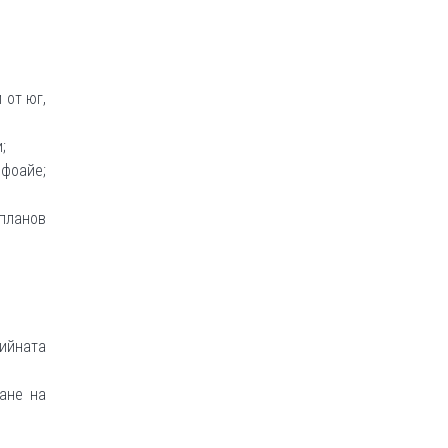
 от юг,
;
 фоайе;
 планов
гийната
ане на