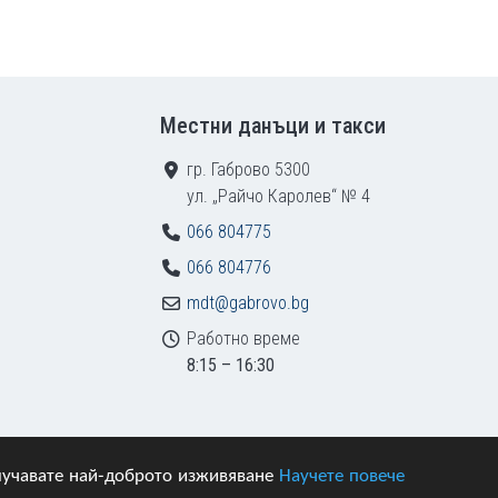
Местни данъци и такси
гр. Габрово 5300
ул. „Райчо Каролев“ № 4
066 804775
066 804776
mdt@gabrovo.bg
Работно време
8:15 – 16:30
получавате най-доброто изживяване
Научете повече
азени.