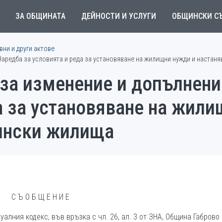
ЗА ОБЩИНАТА
ДЕЙНОСТИ И УСЛУГИ
ОБЩИНСКИ С
ни и други актове
Наредба за условията и реда за установяване на жилищни нужди и настан
 за изменение и допълнени
а за установяване на жили
ински жилища
С Ъ О Б Щ Е Н И Е
алния кодекс, във връзка с чл. 26, ал. 3 от ЗНА, Община Габрово