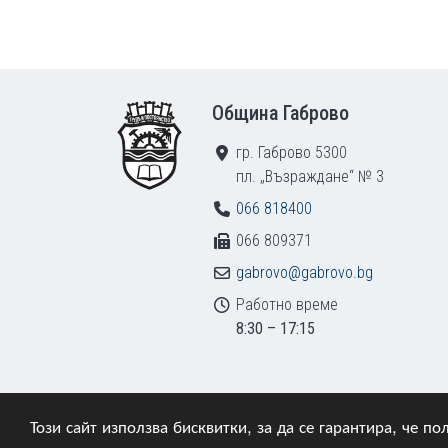
Footer
Община Габрово
гр. Габрово 5300
пл. „Възраждане“ № 3
066 818400
066 809371
gabrovo@gabrovo.bg
Работно време
8:30 – 17:15
Този сайт използва бисквитки, за да се гарантира, че 
© 2009–2026 Община Габрово. Всички права зап