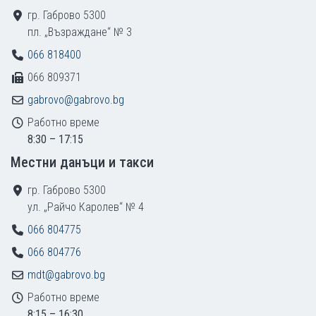
гр. Габрово 5300
пл. „Възраждане“ № 3
066 818400
066 809371
gabrovo@gabrovo.bg
Работно време
8:30 – 17:15
Местни данъци и такси
гр. Габрово 5300
ул. „Райчо Каролев“ № 4
066 804775
066 804776
mdt@gabrovo.bg
Работно време
8:15 – 16:30