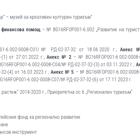
р“ – музей за креативен културен туризъм“
а финансова помощ
– № BG16RFOP001-6.002 „Развитие на турист
-6.002-0008-С01/№ РД-02-37-32 от 18.06.2020 г.;
Анекс 
1) от 27.01.2022 г.;
Анекс № 2
– № BG16RFOP001-6.002-0008
G16RFOP001-6.002-0008-С04/№ РД-02-37-32-(3) от 03.11.2022 г.;
А
2-(4) от 16.03.2023 г.;
Анекс № 5
– № BG16RFOP001-6.002-0008
G16RFOP001-6.002-0008-С07/№ РД-02-37-32-(6) от 17.11.2023 г.
растеж“ 2014-2020 г.; Приоритетна ос 6 „Регионален туризъм“
опейския фонд за регионално развитие
ране
нансов инструмент