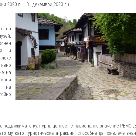
ни 2020 г. – 31 декември 2023 г.)
ст на
узей,
оянен
ция и
плекс
тивно
не на
тивни
е на
тойно
а недвижимата културна ценност с национално значение РЕМО „
ието му като туристическа атракция, способна да привлече зна