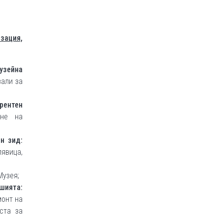
изация,
узейна
зали за
ерентен
ане на
н зид:
лявица,
Музея;
шията:
монт на
ста за