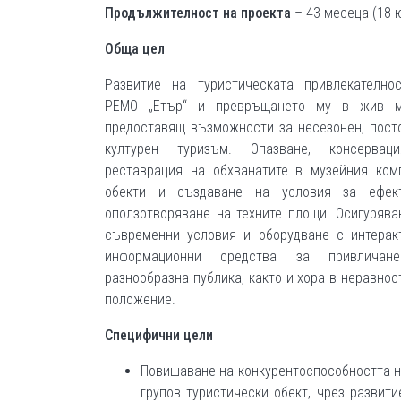
Продължителност на проекта
– 43 месеца (18 ю
Обща цел
Развитие на туристическата привлекателно
РЕМО „Етър“ и превръщането му в жив м
предоставящ възможности за несезонен, пост
културен туризъм. Опазване, консерва
реставрация на обхванатите в музейния ком
обекти и създаване на условия за ефек
оползотворяване на техните площи. Осигурява
съвременни условия и оборудване с интерак
информационни средства за привличан
разнообразна публика, както и хора в неравнос
положение.
Специфични цели
Повишаване на конкурентоспособността н
групов туристически обект, чрез развит