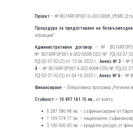
Проект
– № BG16RFOP001-6.002-0008 „РЕМО „Етъ
Процедура за предоставяне на безвъзмездн
атракции“
Административен договор
– № BG16RFOP001
№ BG16RFOP001-6.002-0008-С02/№ РД-02-37-32-(
РД-02-37-32-(2) от 13.06.2022 г.;
Анекс № 3
– № B
4
– № BG16RFOP001-6.002-0008-С05/№ РД-02-37-3
РД-02-37-32-(5) от 04.10.2023 г.;
Анекс № 6
– № B
Финансиране
– Оперативна програма „Региони в 
Стойност – 10 497 161.15 лв.,
от които:
6 287 586.98 лв. – съфинансиране от Евр
1 109 574.17 лв. – национално съфинанси
3 100 000.00 лв. – кредитен ресурс от фи