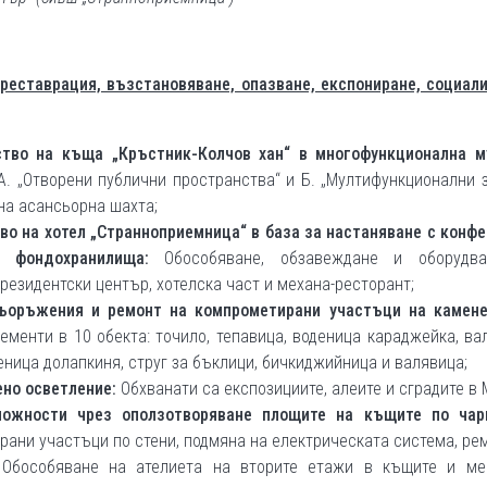
реставрация, възстановяване, опазване, експониране, социал
ство на къща „Кръстник-Колчов хан“ в многофункционална м
А. „Отворени публични пространства“ и Б. „Мултифункционални 
на асансьорна шахта;
во на хотел „Странноприемница“ в база за настаняване с конф
с фондохранилища:
Обособяване, обзавеждане и оборудв
резидентски център, хотелска част и механа-ресторант;
съоръжения и ремонт на компрометирани участъци на камене
ементи в 10 обекта:
точило, тепавица, воденица караджейка, ва
деница долапкиня, струг за бъклици, бичкиджийница и валявица;
ено осветление:
Обхванати са
експозициите, алеите и сградите в 
можности чрез оползотворяване площите на къщите по чар
ани участъци по стени, подмяна на електрическата система, ре
 Обособяване на ателиета на вторите етажи в къщите и ме