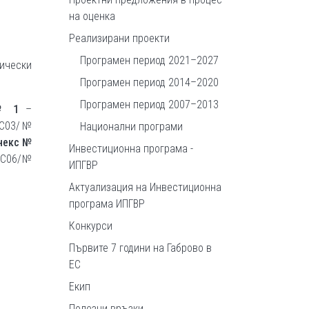
на оценка
Реализирани проекти
Програмен период 2021–2027
ически
Програмен период 2014–2020
Програмен период 2007–2013
№ 1
–
-С03/№
Национални програми
некс №
Инвестиционна програма -
-С06/№
ИПГВР
Актуализация на Инвестиционна
програма ИПГВР
Конкурси
Първите 7 години на Габрово в
ЕС
Екип
Полезни връзки