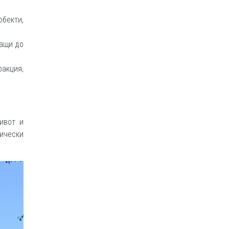
бекти,
гащи до
ракция,
ивот и
ически