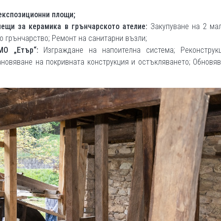
експозиционни площи;
ещи за керамика в грънчарското ателие:
Закупуване на 2 мал
о грънчарство; Ремонт на санитарни възли;
МО „Етър“:
Изграждане на напоителна система; Реконструк
ановяване на покривната конструкция и остъкляването; Обновя