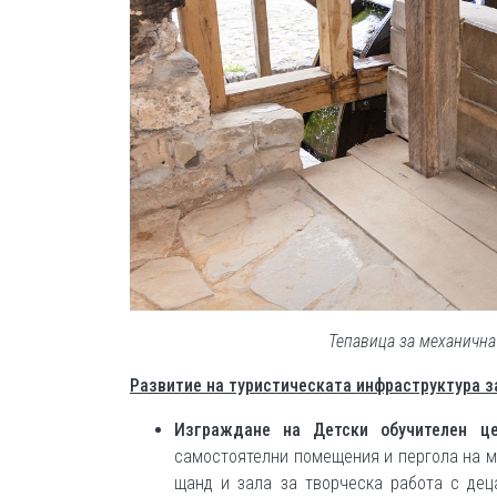
Тепавица за механичн
Развитие на туристическата инфраструктура з
Изграждане на Детски обучителен ц
самостоятелни помещения и пергола на м
щанд и зала за творческа работа с дец