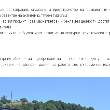
я, реставрация, опазване и преустройство на обхванатите о
 развитие на активен културен туризъм;
ическия продукт чрез маркетингови и рекламни дейности, дости
тители;
риторията на Музея чрез развитие на културна туристическа ат
.
турния обект – за подобряване на достъпа им до културен ж
добиване на ключови умения за работа със съвременни техн