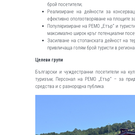
брой посетители;
Реализиране на дейности за консерваци
ефективно
оползотворяване на площите за
Популяризиране на РЕМО „Етър“ и турист
максимално широк кръг потенциални посе
Засилване на стопанската дейност на те
привличаща голям брой туристи в региона
Целеви групи
Български и чуждестранни посетители на кул
туризъм; Персонал на РЕМО „Етър“ – за при
средства и с разнородна публика.