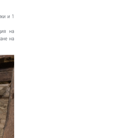
ки и 1
ция на
ване на