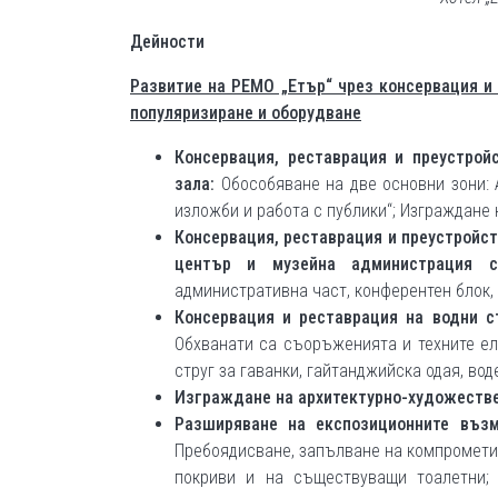
Дейности
Развитие на РЕМО „Етър“ чрез консервация и 
популяризиране и оборудване
Консервация, реставрация и преустрой
зала:
Обособяване на две основни зони: 
изложби и работа с публики“; Изграждане 
Консервация, реставрация и преустройст
център и музейна администрация 
административна част, конферентен блок, 
Консервация и реставрация на водни 
Обхванати са съоръженията и техните ел
струг за гаванки, гайтанджийска одая, во
Изграждане на архитектурно-художеств
Разширяване на експозиционните въз
Пребоядисване, запълване на компрометир
покриви и на съществуващи тоалетни;