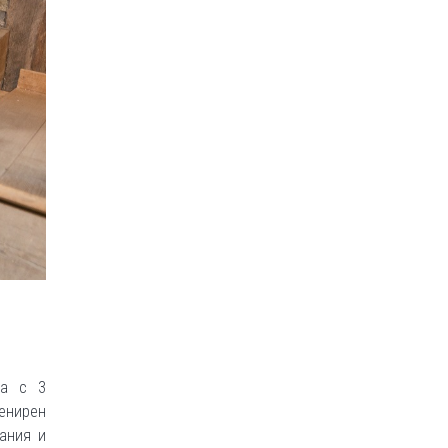
да с 3
венирен
ания и