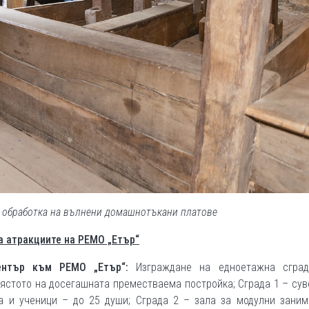
а обработка на вълнени домашнотъкани платове
а атракциите на РЕМО „Етър“
ентър към РЕМО „Етър“:
Изграждане на едноетажна сгра
ястото на досегашната преместваема постройка; Сграда 1 – су
а и ученици – до 25 души; Сграда 2 – зала за модулни заним