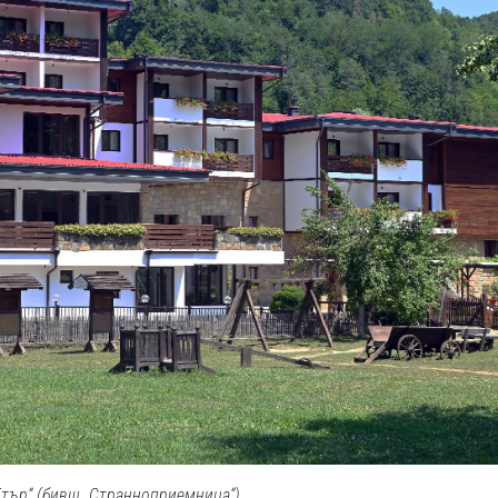
Етър“ (бивш „Странноприемница“)