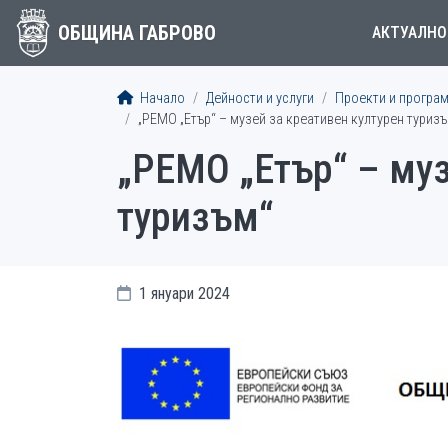
ОБЩИНА ГАБРОВО
АКТУАЛНО
Начало
Дейности и услуги
Проекти и програ
„РЕМО „Етър“ – музей за креативен културен туриз
„РЕМО „Етър“ – муз
туризъм“
1 януари 2024