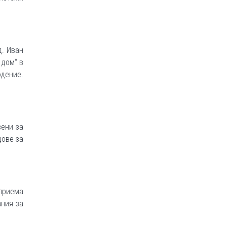
д. Иван
 дом“ в
дение.
вени за
дове за
 приема
ания за