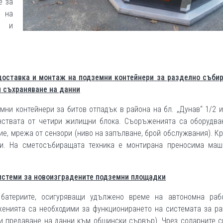
е за
 на
и и
доставка и монтаж на подземни контейнери за разделно събир
 съхраняване на данни
ни контейнери за битов отпадък в района на бл. „Дунав“ 1/2 и
нствата от четири жилищни блока. Съоръженията са оборудва
ие, мрежа от сензори (ниво на запълване, брой обслужвания). К
ли. На сметосъбиращата техника е монтирана преносима маш
системи за новоизградените подземни площадки
батериите, осигуряващи удължено време на автономна раб
женията са необходими за функционирането на системата за ра
и предаване на данни към общински сървър). Чрез соларните 