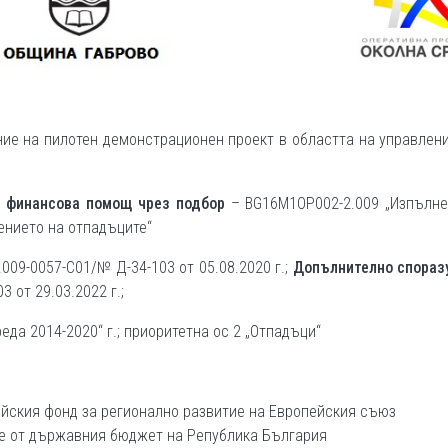
ие на пилотен демонстрационен проект в областта на управлен
 финансова помощ чрез подбор
– BG16M1OP002-2.009 „Изпълне
ението на отпадъците“
09-0057-С01/№ Д-34-103 от 05.08.2020 г.;
Допълнително спораз
 от 29.03.2022 г.;
да 2014-2020“ г.; приоритетна ос 2 „Отпадъци“
ейския фонд за регионално развитие на Европейския съюз
не от държавния бюджет на Република България