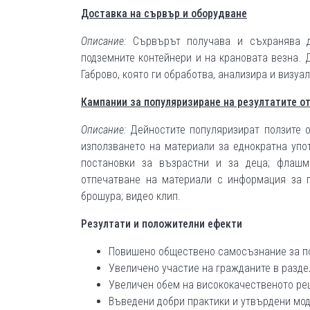
Доставка на сървър и оборудване
Описание:
Сървърът получава и съхранява д
подземните контейнери и на крановата везна.
Габрово, която ги обработва, анализира и визуа
Кампании за популяризиране на резултатите о
Описание:
Дейностите популяризират ползите 
използването на материали за еднократна упо
постановки за възрастни и за деца; флашмо
отпечатване на материали с информация за п
брошура; видео клип.
Резултати и положителни ефекти
Повишено обществено самосъзнание за по
Увеличено участие на гражданите в разде
Увеличен обем на висококачественото ре
Въведени добри практики и утвърдени мод