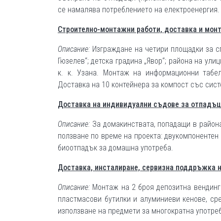
се намалява потреблението на електроенергия.
Строително-монтажни работи, доставка и мон
Описание:
Изграждане на четири площадки за с
Гюзелев“; детска градина „Явор“; района на улиц
к. к. Узана. Монтаж на информационни табе
Доставка на 10 контейнера за компост със сист
Доставка на индивидуални съдове за отпадъц
Описание:
За домакинствата, попадащи в района
ползване по време на проекта: двукомпонентен
биоотпадък за домашна употреба.
Доставка, инсталиране, сервизна поддръжка 
Описание:
Монтаж на 2 броя депозитна вендинг 
пластмасови бутилки и алуминиеви кенове, сре
използване на предмети за многократна употре