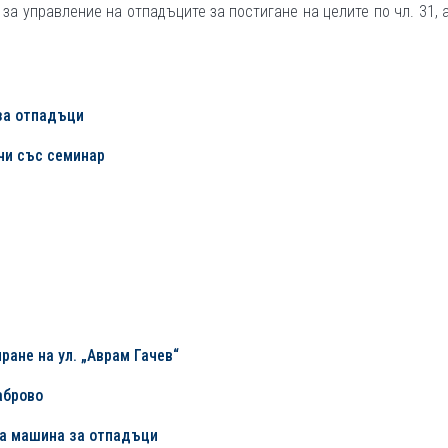
за управление на отпадъците за постигане на целите по чл. 31, а
за отпадъци
чи със семинар
иране
на
ул. „Аврам Гачев“
аброво
на машина за отпадъци