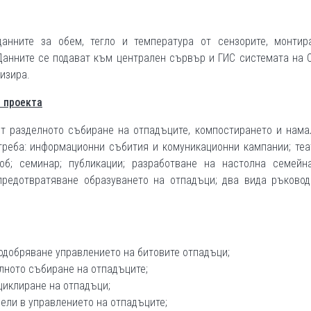
анните за обем, тегло и температура от сензорите, монтир
 Данните се подават към централен сървър и ГИС системата на
лизира.
т проекта
от разделното събиране на отпадъците, компостирането и нама
треба: информационни събития и комуникационни кампании; те
б; семинар; публикации; разработване на настолна семейна
редотвратяване образуването на отпадъци; два вида ръковод
добряване управлението на битовите отпадъци;
лното събиране на отпадъците;
циклиране на отпадъци;
ели в управлението на отпадъците;