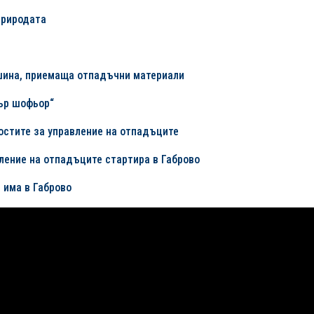
природата
шина, приемаща отпадъчни материали
ър шофьор“
остите за управление на отпадъците
ление на отпадъците стартира в Габрово
 има в Габрово