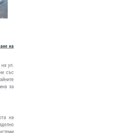
ане на
 на ул.
ни със
райните
ина за
ота на
зделно
системи