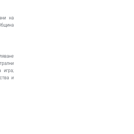
ани на
 Община
ляване
атрални
 игра;
ства и