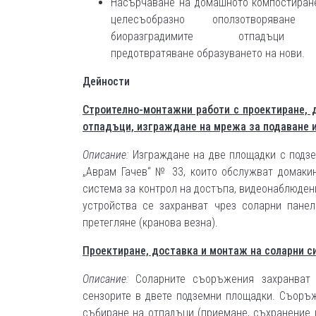
Насърчаване на домашното компостиран
целесъобразно оползотворяване
биоразградимите отпадъц
предотвратяване образуването на нови.
Дейности
Строително-монтажни работи с проектиране, 
отпадъци, изграждане на мрежа за подаване и
Описание:
Изграждане на две площадки с подзем
„Аврам Гачев“ № 33, които обслужват домаки
система за контрол на достъпа, видеонаблюден
устройства се захранват чрез соларни пане
претегляне (кранова везна).
Проектиране, доставка и монтаж на соларни 
Описание:
Соларните съоръжения захранват 
сензорите в двете подземни площадки. Съоръ
събиране на отпадъци (приемане, съхранение 