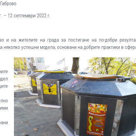
 Габрово
г. – 12 септември 2022 г.
о и на жителите на града за постигане на по-добри резулта
а няколко успешни модела, основани на добрите практики в сфер
ите
одел
ците
лно
ими
рани