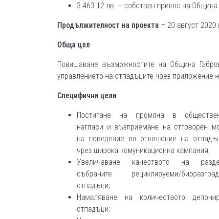
3 463.12 лв. – собствен принос на Община
Продължителност на проекта
– 20 август 2020 
Обща цел
Повишаване възможностите на Община Габров
управлението на отпадъците чрез приложение н
Специфични цели
Постигане на промяна в обществен
нагласи и възприемане на отговорен м
на поведение по отношение на отпадъ
чрез широка комуникационна кампания;
Увеличаване качеството на разде
събраните рециклируеми/биоразград
отпадъци;
Намаляване на количеството депони
отпадъци;