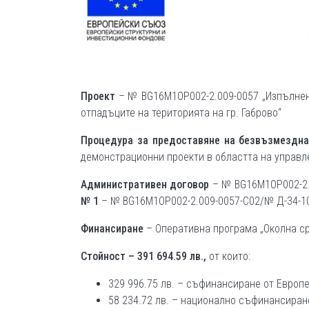
Проект
– № BG16M1OP002-2.009-0057 „Изпълнен
отпадъците на територията на гр. Габрово“
Процедура за предоставяне на безвъзмездна
демонстрационни проекти в областта на управл
Административен договор
– № BG16M1OP002-2.0
№ 1
– № BG16M1OP002-2.009-0057-С02/№ Д-34-103
Финансиране
– Оперативна програма „Околна сре
Стойност – 391 694.59 лв.,
от които:
329 996.75 лв. – съфинансиране от Европ
58 234.72 лв. – национално съфинансира