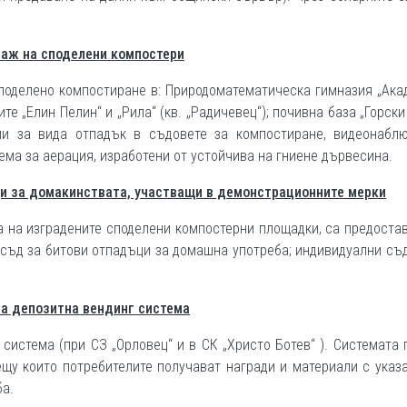
таж на споделени компостери
поделено компостиране в: Природоматематическа гимназия „Ака
ите „Елин Пелин“ и „Рила“ (кв. „Радичевец“); почивна база „Горски
ли за вида отпадък в съдовете за компостиране, видеонаблю
ема за аерация, изработени от устойчива на гниене дървесина.
и за домакинствата, участващи в демонстрационните мерки
 на изградените споделени компостерни площадки, са предоста
 съд за битови отпадъци за домашна употреба; индивидуални съ
на депозитна вендинг система
система (при СЗ „Орловец“ и в СК „Христо Ботев“ ). Системата
щу които потребителите получават награди и материали с указ
ба.