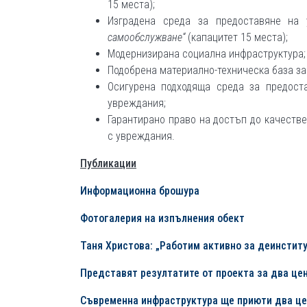
15 места);
Изградена среда за предоставяне на
самообслужване“
(капацитет 15 места);
Модернизирана социална инфраструктура;
Подобрена материално-техническа база за
Осигурена подходяща среда за предост
увреждания;
Гарантирано право на достъп до качеств
с увреждания.
Публикации
Информационна брошура
Фотогалерия на изпълнения обект
Таня Христова: „Работим активно за деинстит
Представят резултатите от проекта за два це
Съвременна инфраструктура ще приюти два це