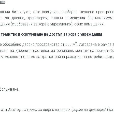
ане
шния бит и уют, като осигурява свободно жизнено пространс
не за: дневна, трапезария, спални помещения (за максимум
щения (съобразени за хора с увреждания), офис помещения.
странство и осигуряване на достъп за хора с увреждания
2
е обособено дворно пространство от 300 м
. Изградена е рампа 
ване на дворните настилки, затревяване, монтаж на пейки и б
ъзможност не само за краткотрайна разходка на потребителите,
бслужване.
угата
„Център за грижа за лица с различни форми на деменция“
(кап