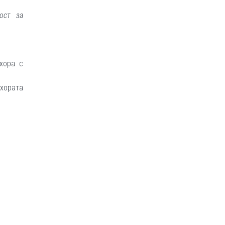
ост за
хора с
 хората