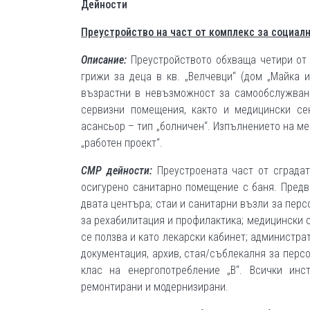
Дейности
Преустройство на част от комплекс за социалн
Описание:
Преустройството обхваща четири от 
грижи за деца в кв. „Велчевци“ (дом „Майка 
възрастни в невъзможност за самообслужване
сервизни помещения, както и медицински се
асансьор – тип „болничен“. Изпълнението на м
„работен проект“.
СМР дейности:
Преустроената част от сградат
осигурено санитарно помещение с баня. Предви
двата центъра; стаи и санитарни възли за перс
за рехабилитация и профилактика; медицински с
се ползва и като лекарски кабинет; администрат
документация, архив, стая/съблекалня за перс
клас на енергопотребление „В“. Всички ин
ремонтирани и модернизирани.