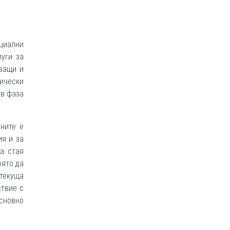
оциални
луги за
ващи и
ически
ъв фаза
лните е
ия и за
а: стая
оято да
 текуща
ствие с
сновно