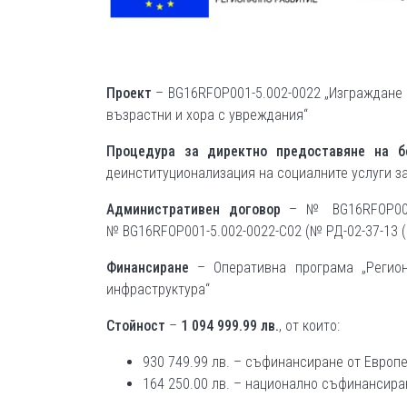
Проект
– BG16RFOP001-5.002-0022 „Изграждане 
възрастни и хора с увреждания“
Процедура за директно предоставяне на 
деинституционализация на социалните услуги за
Административен договор
– № BG16RFOP001-
№ BG16RFOP001-5.002-0022-С02 (№ РД-02-37-13 (1)
Финансиране
– Оперативна програма „Региони
инфраструктура“
Стойност
–
1 094 999.99 лв.
, от които:
930 749.99 лв. – съфинансиране от Европ
164 250.00 лв. – национално съфинансира