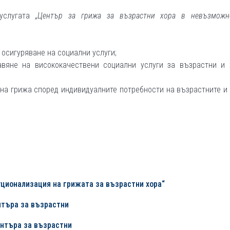
 услугата
„Център за грижа за възрастни хора в невъзможн
 осигуряване на социални услуги;
авяне на висококачествени социални услуги за възрастни и 
ена грижа според индивидуалните потребности на възрастните и
уционализация на грижата за възрастни хора“
нтъра за възрастни
нтъра за възрастни