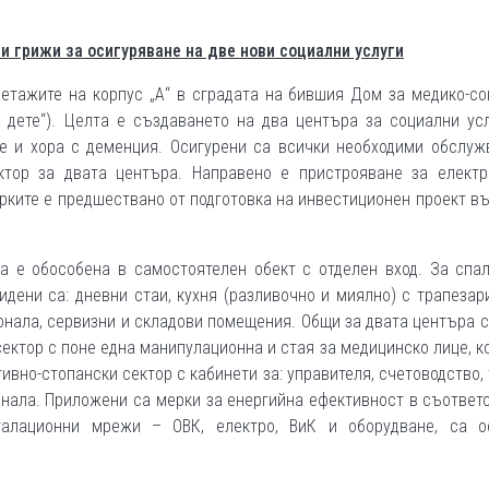
и грижи за осигуряване на две нови социални услуги
етажите на корпус „А“ в сградата на бившия Дом за медико-с
и дете“). Целта е създаването на два центъра за социални ус
 и хора с деменция. Осигурени са всички необходими обслуж
ктор за двата центъра. Направено е пристрояване за електр
ерките е предшествано от подготовка на инвестиционен проект в
а е обособена в самостоятелен обект с отделен вход. За спа
дени са: дневни стаи, кухня (разливочно и миялно) с трапезар
онала, сервизни и складови помещения. Общи за двата центъра с
ектор с поне една манипулационна и стая за медицинско лице, к
ивно-стопански сектор с кабинети за: управителя, счетоводство,
онала. Приложени са мерки за енергийна ефективност в съответ
сталационни мрежи – ОВК, електро, ВиК и оборудване, са о