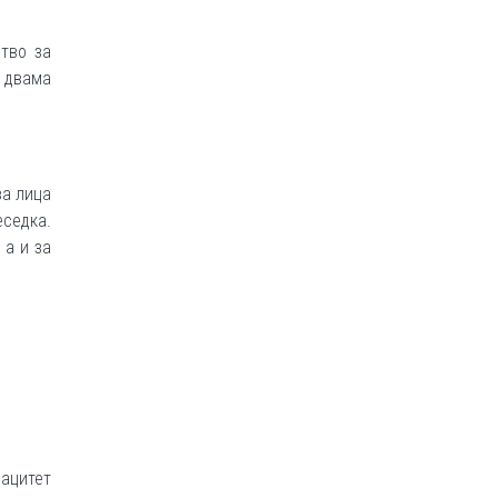
тво за
 двама
за лица
еседка.
 а и за
ацитет