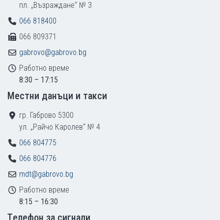
пл. „Възраждане“ № 3
066 818400
066 809371
gabrovo@gabrovo.bg
Работно време
8:30 – 17:15
Местни данъци и такси
гр. Габрово 5300
ул. „Райчо Каролев“ № 4
066 804775
066 804776
mdt@gabrovo.bg
Работно време
8:15 – 16:30
Tелефон за сигнали