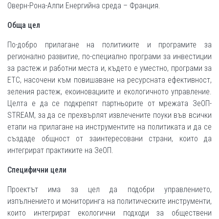
Оверн-Рона-Алпи Енергийна среда – Франция.
Обща цел
По-добро прилагане на политиките и програмите за
регионално развитие, по-специално програми за инвестиции
за растеж и работни места и, където е уместно, програми за
ЕТС, насочени към повишаване на ресурсната ефективност,
зеления растеж, екоиновациите и екологичното управление.
Целта е да се подкрепят партньорите от мрежата ЗеОП-
STREAM, за да се прехвърлят извлечените поуки във всички
етапи на прилагане на инструментите на политиката и да се
създаде общност от заинтересовани страни, които да
интегрират практиките на ЗеОП.
Специфични цели
Проектът има за цел да подобри управлението,
изпълнението и мониторинга на политическите инструменти,
които интегрират екологични подходи за обществени