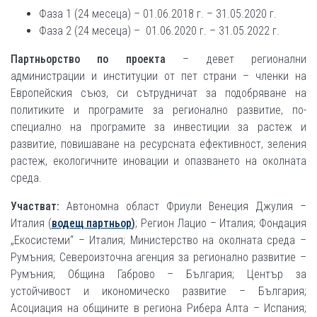
Фаза 1 (24 месеца) – 01.06.2018 г. – 31.05.2020 г.
Фаза 2 (24 месеца) – 01.06.2020 г. – 31.05.2022 г.
Партньорство по проекта
– девет регионални
администрации и институции от пет страни – членки на
Европейския съюз, си сътрудничат за подобряване на
политиките и програмите за регионално развитие, по-
специално на програмите за инвестиции за растеж и
развитие, повишаване на ресурсната ефективност, зеления
растеж, екологичните иновации и опазването на околната
среда.
Участват:
Автономна област Фриули Венеция Джулия –
Италия (
водещ партньор
)
; Регион Лацио – Италия; Фондация
„Екосистеми“ – Италия; Министерство на околната среда –
Румъния; Североизточна агенция за регионално развитие –
Румъния; Община Габрово – България; Център за
устойчивост и икономическо развитие – България;
Асоциация на общините в региона Рибера Алта – Испания;