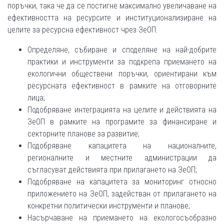
поръчки, така че да се постигне максимално увеличаване на
ефективността на ресурсите и институционализиране на
целите за ресурсна ефективност чрез ЗеОП.
Определяне, събиране и споделяне на най-добрите
практики и инструменти за подкрепа приемането на
екологични обществени поръчки, ориентирани към
ресурсната ефективност в рамките на отговорните
лица;
Подобряване интеграцията на целите и действията на
ЗеОП в рамките на програмите за финансиране и
секторните планове за развитие;
Подобряване капацитета на националните,
регионалните и местните администрации да
съгласуват действията при прилагането на ЗеОП;
Подобряване на капацитета за мониторинг относно
приложението на ЗеОП, задействан от прилагането на
конкретни политически инструменти и планове;
Насърчаване на приемането на екологосъобразно