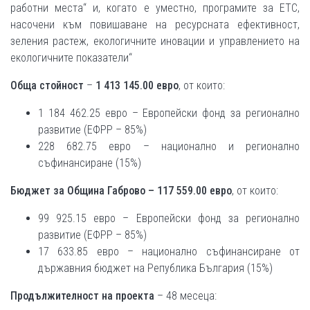
работни места“ и, когато е уместно, програмите за ЕТС,
насочени към повишаване на ресурсната ефективност,
зеления растеж, екологичните иновации и управлението на
екологичните показатели“
Обща стойност
–
1 413 145.00 евро
, от които:
1 184 462.25 евро – Европейски фонд за регионално
развитие (ЕФРР – 85%)
228 682.75 евро – национално и регионално
съфинансиране (15%)
Бюджет за Община Габрово – 117 559.00 евро
, от които:
99 925.15 евро – Европейски фонд за регионално
развитие (ЕФРР – 85%)
17 633.85 евро – национално съфинансиране от
държавния бюджет на Република България (15%)
Продължителност на проекта
– 48 месеца: