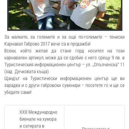
За малките, за големите и за още по-големите – тениски
Карнавал Габрово 2017 вече са в продажба!
Всеки, който желае да стане горд носител на този
карнавален артикул, може да се сдобие с него срещу 9 лв. в
Туристическия информационен център – ул. „Опълченска“ 11
(зад Дечковата къща).
Щандът на Туристически информационен център ще ви
зарадва и с други габровски сувенири – посетете го и ще се
убедите сами!
XXIII Международно
биенале на хумора
и сатирата в