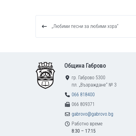
„Любими песни за любими хора“
Footer
Община Габрово
гр. Габрово 5300
пл. „Възраждане“ № 3
066 818400
066 809371
gabrovo@gabrovo.bg
Работно време
8:30 – 17:15