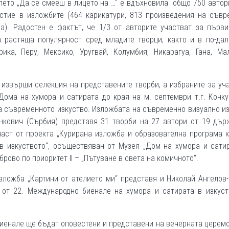
лето „Да се смееш в лицето на …“ е вдъхновила общо 750 автор
астие в изложбите (464 карикатури, 813 произведения на съвр
а). Радостен е фактът, че 1/3 от авторите участват за първ
а растяща популярност сред младите творци, както и в по-да
ка, Перу, Мексико, Уругвай, Колумбия, Никарагуа, Гана, Мал
извърши селекция на представените творби, а избраните за уч
Дома на хумора и сатирата до края на м. септември т.г. Конк
а съвременното изкуство. Изложбата на съвременно визуално и
нкович (Сърбия) представя 31 творби на 27 автори от 19 дър
част от проекта „Курирана изложба и образователна програма 
в изкуството“, осъществяван от Музея „Дом на хумора и сатир
рово по приоритет II – „Пътуване в света на комичното“.
зложба „Картини от ателието ми“ представя и Николай Ангелов
“ от 22. Международно биенале на хумора и сатирата в изкуст
биенале ще бъдат оповестени и представени на вечерната церем