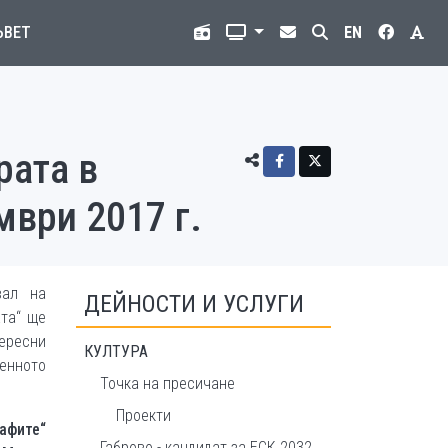
ЪВЕТ
EN
рата в
мври 2017 г.
вал на
ДЕЙНОСТИ И УСЛУГИ
ата“ ще
тересни
КУЛТУРА
енното
Точка на пресичане
Проекти
рафите“
Габрово - кандидат за ЕСК 2032