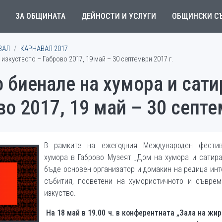
ЗА ОБЩИНАТА
ДЕЙНОСТИ И УСЛУГИ
ОБЩИНСКИ С
ВАЛ
КАРНАВАЛ 2017
 изкуството – Габрово 2017, 19 май – 30 септември 2017 г.
 биенале на хумора и сати
во 2017, 19 май – 30 септе
В рамките на ежегодния Международен фести
хумора в Габрово Музеят „Дом на хумора и сатир
бъде основен организатор и домакин на редица ин
събития, посветени на хумористичното и съврем
изкуство.
На
18
май в 19.00 ч. в конферентната „Зала на жи