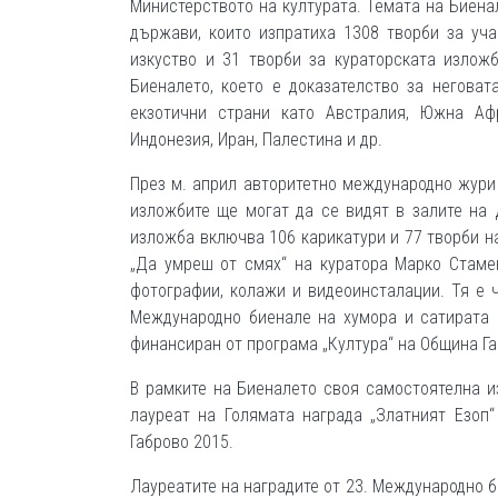
Министерството на културата. Темата на Биена
държави, които изпратиха 1308 творби за уч
изкуство и 31 творби за кураторската изложб
Биеналето, което е доказателство за неговат
екзотични страни като Австралия, Южна Афри
Индонезия, Иран, Палестина и др.
През м. април авторитетно международно жури 
изложбите ще могат да се видят в залите на 
изложба включва 106 карикатури и 77 творби н
„Да умреш от смях“ на куратора Марко Стаме
фотографии, колажи и видеоинсталации. Тя е 
Международно биенале на хумора и сатирата 
финансиран от програма „Култура“ на Община Габ
В рамките на Биеналето своя самостоятелна и
лауреат на Голямата награда „Златният Езоп
Габрово 2015.
Лауреатите на наградите от 23. Международно 