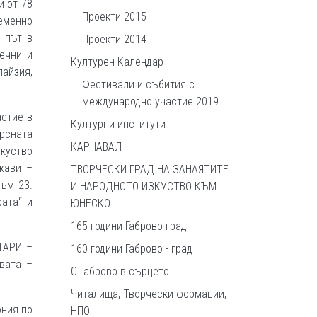
и от 78
Проекти 2015
еменно
и път в
Проекти 2014
лечни и
Културен Календар
айзия,
Фестивали и събития с
международно участие 2019
астие в
Културни институти
урсната
КАРНАВАЛ
зкуство
жави –
ТВОРЧЕСКИ ГРАД НА ЗАНАЯТИТЕ
към 23.
И НАРОДНОТО ИЗКУСТВО КЪМ
ата“ и
ЮНЕСКО
165 години Габрово град
-ГАРИ –
160 години Габрово - град
вата –
С Габрово в сърцето
Читалища, Творчески формации,
ония по
НПО