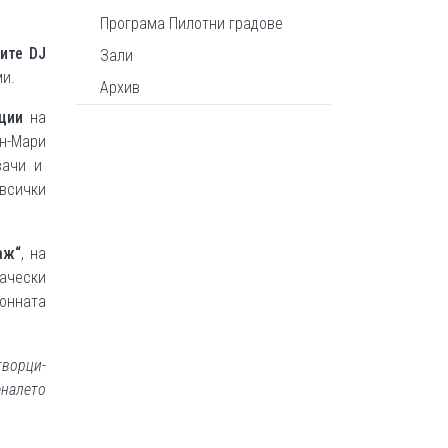
Програма Пилотни градове
ните
DJ
Зали
ми.
Архив
ции
на
н-Мари
вачи и
 всички
аж“
, на
ачески
ионната
творци-
налето