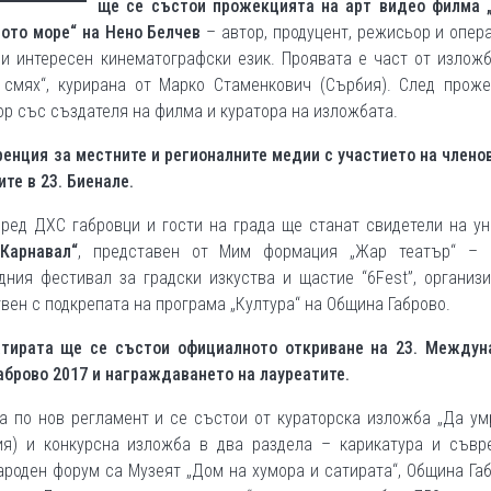
ще се състои прожекцията на арт видео филма 
ното море“ на Нено Белчев
– автор, продуцент, режисьор и опер
 и интересен кинематографски език. Проявата е част от излож
смях“, курирана от Марко Стаменкович (Сърбия). След проже
ор със създателя на филма и куратора на изложбата.
ренция за местните и регионалните медии с участието на члено
те в 23. Биенале.
ред ДХС габровци и гости на града ще станат свидетели на ун
Карнавал“
, представен от Мим формация „Жар театър“ – 
ния фестивал за градски изкуства и щастие “6Fest”, организ
ен с подкрепата на програма „Култура“ на Община Габрово.
сатирата ще се състои официалното откриване на 23. Междун
Габрово 2017 и награждаването на лауреатите.
а по нов регламент и се състои от кураторска изложба „Да ум
ия) и конкурсна изложба в два раздела – карикатура и съвр
роден форум са Музеят „Дом на хумора и сатирата“, Община Га