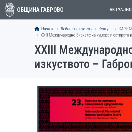
ОБЩИНА ГАБРОВО
АКТУАЛНО
Начало
Дейности и услуги
Култура
КАРНА
XXIII Международно биенале на хумора и сатирата в
XXIII Международно
изкуството – Габро