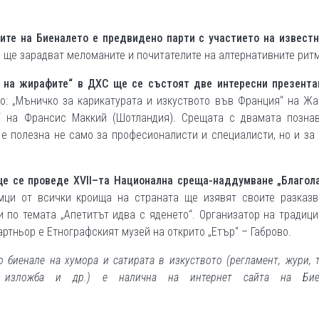
стите на Биеналето е предвидено парти с участието на извест
о ще зарадват меломаните и почитателите на алтернативните рит
а на жирафите“ в ДХС ще се състоят две интересни презента
о: „Мъничко за карикатурата и изкуството във Франция“ на Жа
т“ на Франсис Маккий (Шотландия). Срещата с двамата позна
е полезна не само за професионалисти и специалисти, но и за
 ще се проведе
XVII
–
та Национална среща-наддумване „Благол
мци от всички кроища на страната ще изявят своите разказв
 по темата „Апетитът идва с яденето“. Организатор на традиц
артньор е Етнографският музей на открито „Етър“ – Габрово.
о биенале
на хумора и сатирата в изкуството
(
регламент, жури, 
а изложба и др.
)
е налична на интернет сайта на Бие