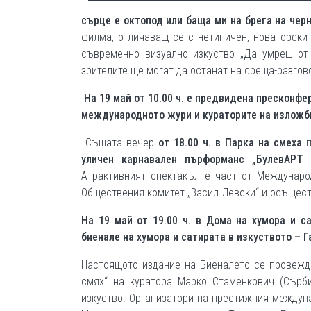
сърце е октопод или баща ми на брега на чер
филма, отличаващ се с нетипичен, новаторски
съвременно визуално изкуство „Да умреш от 
зрителите ще могат да останат на среща-разгов
На 19 май от 10.00 ч. е предвидена пресконфе
международното жури и кураторите на изложби
Същата вечер
от 18.00 ч. в Парка на смеха
п
уличен карнавален пърформанс „БулевАРТ 
Атрактивният спектакъл е част от Международ
Обществения комитет „Васил Левски“ и осъществ
На 19 май от 19.00 ч. в Дома на хумора и 
биенале на хумора и сатирата в изкуството – 
Настоящото издание на Биеналето се провежд
смях“ на куратора Марко Стаменкович (Сърб
изкуство. Организатори на престижния междуна