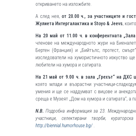
откриването на изложбите.
А след нея,
от 20.00 ч., за участниците и го
Жулиета Интергалактика и
Stoyo
&
Jeevs
, коит
На 20 май от 11.00 ч. в конферентната „Зал
членове на международното жури на Биеналет
Бертен (Франция) и „Бийтълс, протест, смър
изследователи на хумористичното изкуство ще 
любители на хумора и сатирата.
На 21 май от 9.00 ч. в зала „Грехът“ на ДХС
която млади и възрастни участници-сладкоду
умения и ще се наддумват с вицове и анекдоти
среща е Музеят „Дом на хумора и сатирата“, а п
N
.
B
.
Подробна информация за 23. Международн
участници, селектирани творби, кураторск
http://biennial.humorhouse.bg/
.