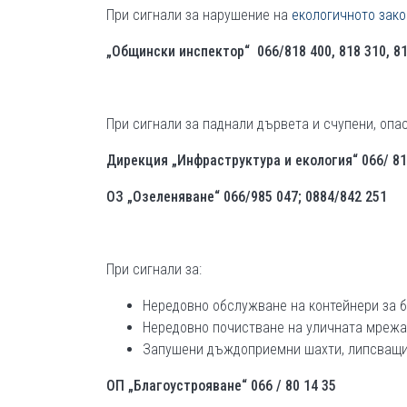
При сигнали за нарушение на
екологичното зак
„Общински инспектор“
066/818 400, 818 310, 8
При сигнали за паднали дървета и счупени, опа
Дирекция „Инфраструктура и екология“
066/ 81
ОЗ „Озеленяване“
066/985 047; 0884/842 251
При сигнали за:
Нередовно обслужване на контейнери за б
Нередовно почистване на уличната мрежа
Запушени дъждоприемни шахти, липсващи 
ОП „Благоустрояване“
066 / 80 14 35