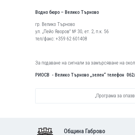
Водно бюро – Велико Търново
гр. Велико Търново
ул. „Пейо Яворов” № 30, ет. 2, п.к. 56
тел/факс: +359 62 601408
За подаване на сигнали за замърсяване на око
РИОСВ - Велико Търново
„зелен“ телефон 062/
„Програма за опазв
Footer
Община Габрово