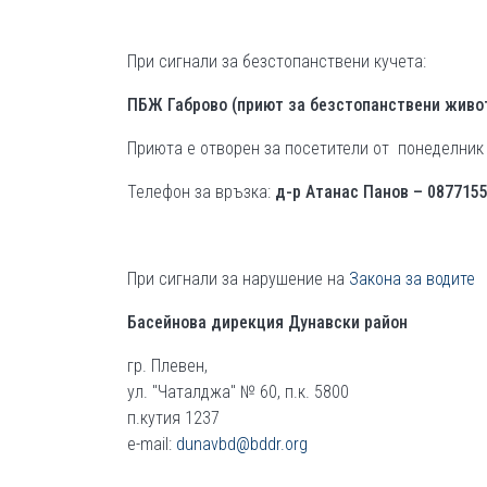
При сигнали за безстопанствени кучета:
ПБЖ Габрово (приют за безстопанствени живо
Приюта е отворен за посетители от понеделник
Телефон за връзка:
д-р Атанас Панов – 087715
При сигнали за нарушение на
Закона за водите
Басейнова дирекция Дунавски район
гр. Плевен,
ул. "Чаталджа" № 60, п.к. 5800
п.кутия 1237
e-mail:
dunavbd@bddr.org