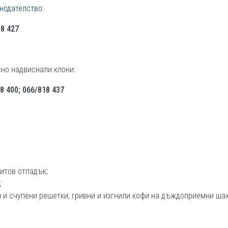
онодателство
:
18 427
сно надвиснали клони:
8 400; 066/818 437
итов отпадък;
;
и счупени решетки, гривни и изгнили кофи на дъждоприемни шах