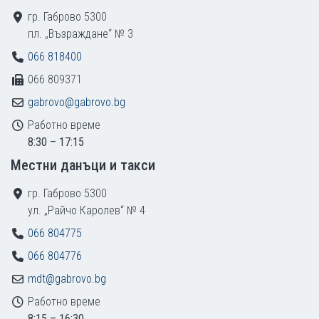
гр. Габрово 5300
пл. „Възраждане“ № 3
066 818400
066 809371
gabrovo@gabrovo.bg
Работно време
8:30 – 17:15
Местни данъци и такси
гр. Габрово 5300
ул. „Райчо Каролев“ № 4
066 804775
066 804776
mdt@gabrovo.bg
Работно време
8:15 – 16:30