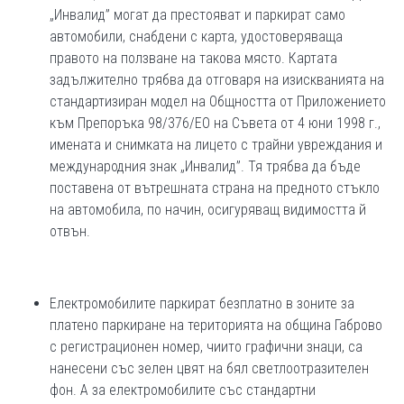
„Инвалид” могат да престояват и паркират само
автомобили, снабдени с карта, удостоверяваща
правото на ползване на такова място. Картата
задължително трябва да отговаря на изискванията на
стандартизиран модел на Общността от Приложението
към Препоръка 98/376/ЕО на Съвета от 4 юни 1998 г.,
имената и снимката на лицето с трайни увреждания и
международния знак „Инвалид”. Тя трябва да бъде
поставена от вътрешната страна на предното стъкло
на автомобила, по начин, осигуряващ видимостта й
отвън.
Електромобилите паркират безплатно в зоните за
платено паркиране на територията на община Габрово
с регистрационен номер, чиито графични знаци, са
нанесени със зелен цвят на бял светлоотразителен
фон. А за електромобилите със стандартни