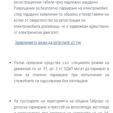
регистрационни табели чрез надлежно издадено
Разрешение за безплатно паркиране на електромобил
след подадено заявление по образец и представяне на
копие от свидетелство за регистрация на
електромобила доказващо, че е задвижван единствено
от електрически двигател.
Заявлението може да изтеглите от тук
Пътни превозни средства със специален режим на
движение по чл. 91, ал. 3 от ЗДвП могат да паркират в
зони за платено паркиране при изпълнение на
служебните си задължения без заплащане.
На тротоарите на територията на община Габрово се
допуска паркиране и престой на велосипеди, мотопеди