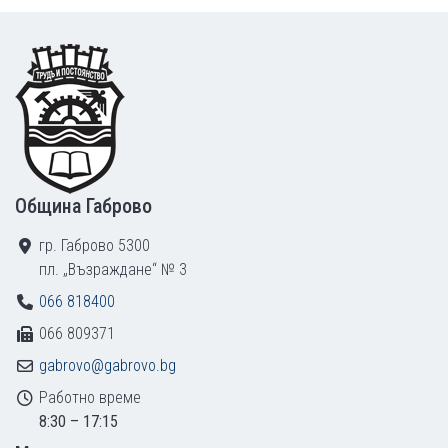
Footer
Община Габрово
гр. Габрово 5300
пл. „Възраждане“ № 3
066 818400
066 809371
gabrovo@gabrovo.bg
Работно време
8:30 – 17:15