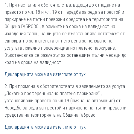
1.​​​​​ При настъпили обстоятелства, водещи до отпадане на
правото по чл. 18 и чл. 19 от Наредба за реда за престой и
паркиране на пътни превозни средства на територията на
Община ГАБРОВО , в рамките на срока на валидност на
издадения талон, на лицето се възстановява остатъкът от
еднократно заплатената от него цена за ползване на
услугата локално преференциално платено паркиране.
Възстановява се размерът за оставащите пълни месеци до
края на срока на валидност.
Декларацията може да изтеглите от тук
2. При промяна в обстоятелствата в заявлението за услуга
„Локално преференциално платено паркиране“ ,
установяващи правото по чл.19 (смяна на автомобил) от
Наредба за реда за престой и паркиране на пътни превозни
средства на територията на Община Габрово.
Декларацията може да изтеглите от тук