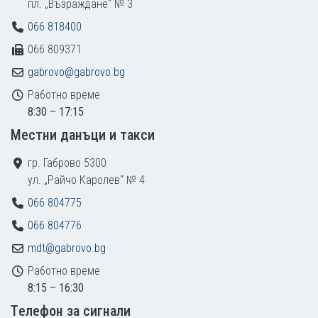
пл. „Възраждане“ № 3
066 818400
066 809371
gabrovo@gabrovo.bg
Работно време
8:30 – 17:15
Местни данъци и такси
гр. Габрово 5300
ул. „Райчо Каролев“ № 4
066 804775
066 804776
mdt@gabrovo.bg
Работно време
8:15 – 16:30
Tелефон за сигнали