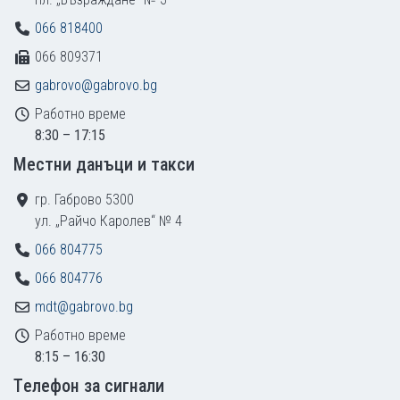
066 818400
066 809371
gabrovo@gabrovo.bg
Работно време
8:30 – 17:15
Местни данъци и такси
гр. Габрово 5300
ул. „Райчо Каролев“ № 4
066 804775
066 804776
mdt@gabrovo.bg
Работно време
8:15 – 16:30
Tелефон за сигнали