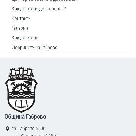
Как да стана доброволец?
Контакти
Галерия
Как да стана...
Добрините на Габрово
Footer
Община Габрово
гр. Габрово 5300
пл. „Възраждане“ № 3