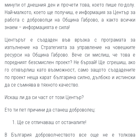
минути от днешния ден и прочети това, което пише по-долу.
Най-малкото, което ще получиш, е информация за Център за
работа с доброволци на Община Габрово, а както всички
знаем – информацията е сила!
Центърът е създаден във връзка с програмата за
изпълнение на Стратегията за управление на човешките
ресурси на Община Габрово. Вече си мислиш, че това е
поредният безсмислен проект? Не бързай! Ще сгрешиш, ако
го отхвърлиш като възможност, само защото създадените
по проект неща карат българина силно, дълбоко и истински
да се съмнява в тяхното качество.
Искаш ли да си част от този Център?
Ето ти пет причини да станеш доброволец:
Ще се отличаваш от останалите!
В България доброволчеството все още не е толкова