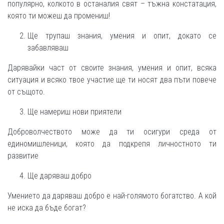
популярно, колкото в останалия свят – тъжна констатация,
която ти можеш да промениш!
Ще трупаш знания, умения и опит, докато се
забавляваш
Дарявайки част от своите знания, умения и опит, всяка
ситуация и всяко твое участие ще ти носят два пъти повече
от същото.
Ще намериш нови приятели
Доброволчеството може да ти осигури среда от
единомишленици, която да подкрепя личностното ти
развитие
Ще даряваш добро
Умението да даряваш добро е най-голямото богатство. А кой
не иска да бъде богат?