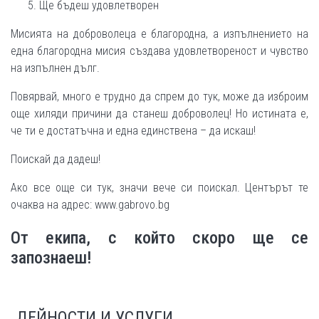
Ще бъдеш удовлетворен
Мисията на доброволеца е благородна, а изпълнението на
една благородна мисия създава удовлетвореност и чувство
на изпълнен дълг.
Повярвай, много е трудно да спрем до тук, може да изброим
още хиляди причини да станеш доброволец! Но истината е,
че ти е достатъчна и една единствена – да искаш!
Поискай да дадеш!
Ако все още си тук, значи вече си поискал. Центърът те
очаква на адрес: www.gabrovo.bg
От екипа, с който скоро ще се
запознаеш!
ДЕЙНОСТИ И УСЛУГИ