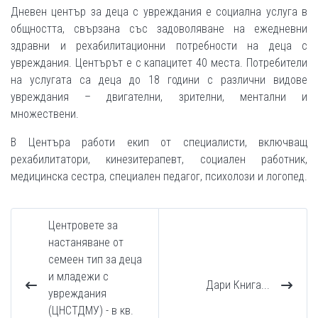
Дневен център за деца с увреждания е социална услуга в
общността, свързана със задоволяване на ежедневни
здравни и рехабилитационни потребности на деца с
увреждания. Центърът е с капацитет 40 места. Потребители
на услугата са деца до 18 години с различни видове
увреждания – двигателни, зрителни, ментални и
множествени.
В Центъра работи екип от специалисти, включващ
рехабилитатори, кинезитерапевт, социален работник,
медицинска сестра, специален педагог, психолози и логопед.
Центровете за
настаняване от
семеен тип за деца
и младежи с
Дари Книга...
увреждания
(ЦНСТДМУ) - в кв.