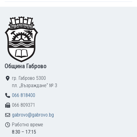
Footer
Община Габрово
гр. Габрово 5300
пл. „Възраждане“ № 3
066 818400
066 809371
gabrovo@gabrovo.bg
Работно време
8:30 – 17:15