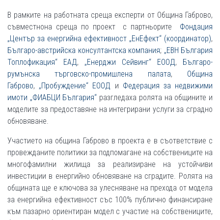
В рамките на работната среща експерти от Община Габрово,
съвместнона среща по проект с партньорите
Фондация
„Център за енергийна ефективност „ЕнЕфект“ (координатор)
,
Българо-австрийска консултантска компания
;
„ЕВН България
Топлофикация“ ЕАД
,
„Енерджи Сейвинг“ ЕООД
,
Българо-
румънска търговско-промишлена палата
,
Община
Габрово
,
„Пробуждение“ ЕООД
и
Федерация за недвижими
имоти „ФИАБЦИ България“
разгледаха ролята на общините и
моделите за предоставяне на интегрирани услуги за сградно
обновяване.
Участието на община Габрово в проекта е в съответствие с
провежданите политики за подпомагане на собствениците на
многофамилни жилища за реализиране на устойчиви
инвестиции в енергийно обновяване на сградите. Ролята на
общината ще е ключова за улесняване на прехода от модела
за енергийна ефективност със 100% публично финансиране
към пазарно ориентиран модел с участие на собствениците,