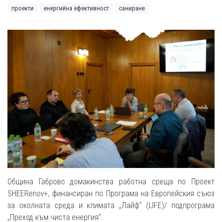
проекти
енергийна ефективност
саниране
Община Габрово домакинства работна среща по Проект
SHEERenov+, финансиран по Програма на Европейския съюз
за околната среда и климата „Лайф“ (LIFE)/ подпрограма
„Преход към чиста енергия“.