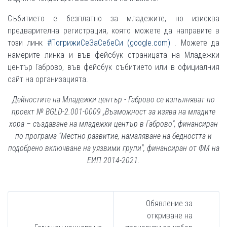
Събитието е безплатно за младежите, но изисква
предварителна регистрация, която можете да направите в
този линк
#ПогрижиСеЗаСебеСи (google.com)
. Можете да
намерите линка и във фейсбук страницата на Младежки
център Габрово, във фейсбук събитието или в официалния
сайт на организацията.
Дейностите на Младежки център - Габрово се изпълняват по
проект № BGLD-2.001-0009 „Възможност за изява на младите
хора – създаване на младежки център в Габрово“, финансиран
по програма "Местно развитие, намаляване на бедността и
подобрено включване на уязвими групи", финансиран от ФМ на
ЕИП 2014-2021.
Обявление за
откриване на