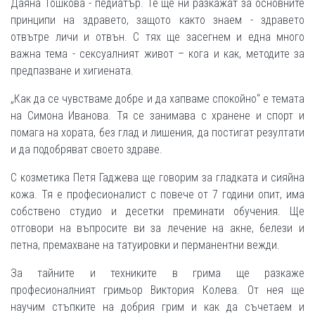
Даяна Тошкова - педиатър. Те ще ни разкажат за основните
принципи на здравето, защото както знаем - здравето
отвътре личи и отвън. С тях ще засегнем и една много
важна тема - сексуалният живот – кога и как, методите за
предпазване и хигиената.
„Как да се чувстваме добре и да хапваме спокойно“ е темата
на Симона Иванова. Тя се занимава с хранене и спорт и
помага на хората, без глад и лишения, да постигат резултати
и да подобряват своето здраве.
С козметика Петя Гаджева ще говорим за гладката и сияйна
кожа. Тя е професионалист с повече от 7 години опит, има
собствено студио и десетки преминати обучения. Ще
отговори на въпросите ви за лечение на акне, белези и
петна, премахване на татуировки и перманентни вежди.
За тайните и техниките в грима ще разкаже
професионалният гримьор Виктория Колева. От нея ще
научим стъпките на добрия грим и как да съчетаем и