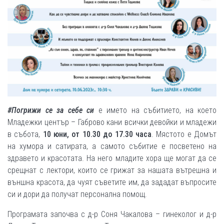
#
Погрижи се за себе си
е името на събитието, на което
Младежки център – Габрово кани всички девойки и младежи
в събота,
10 юни, от 10.30 до 17.30 часа
. Мястото е Домът
на хумора и сатирата, а самото събитие е посветено на
здравето и красотата. На него младите хора ще могат да се
срещнат с лектори, които се грижат за нашата вътрешна и
външна красота, да чуят съветите им, да зададат въпросите
си и дори да получат персонална помощ.
Програмата започва с д-р Соня Чакалова – гинеколог и д-р