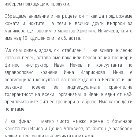
изберем подходящите продукти.
Обръщаме внимание и на ръцете си – как да поддържаме
кожата и ноктите. На тези и всички други въпроси за
маникюра ще говорим с майстор Христина Илийчева, която
има над 10-годишен опит в областта.
“Аз съм силен, здрав, як, стабилен…” – не винаги е лесно
като на песен, затова сме поканили персоналния треньор и
фитнес инструктор Иван Нечев и консултанта по
здравословно хранене Инна Иларионова. Инна е
сертифициран консултант за провеждане на Вегатест и ще
разкаже повече за индивидуалната хранителна
толерантност на всеки организъм, а Иван е един от най-
предпочитаните фитнес треньори в Габрово. Има какво да ги
попитаме!
И за финал – малко чисто мъжко време с бръснари
Константин Илиев и Денис Алексиев, от които ще разберем
модните тенденции във визията на мъжете.