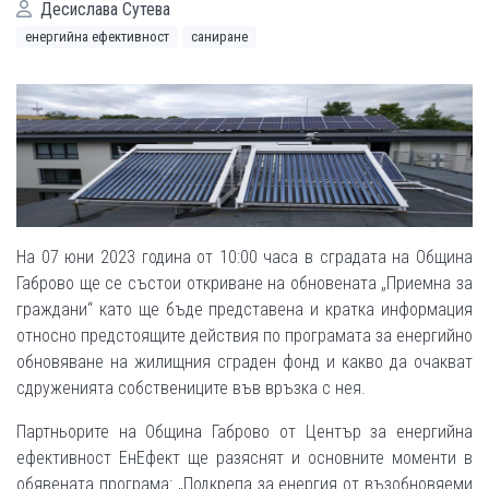
Десислава Сутева
енергийна ефективност
саниране
На 07 юни 2023 година от 10:00 часа в сградата на Община
Габрово ще се състои откриване на обновената „Приемна за
граждани“ като ще бъде представена и кратка информация
относно предстоящите действия по програмата за енергийно
обновяване на жилищния сграден фонд и какво да очакват
сдруженията собствениците във връзка с нея.
Партньорите на Община Габрово от Център за енергийна
ефективност ЕнЕфект ще разяснят и основните моменти в
обявената програма: „Подкрепа за енергия от възобновяеми