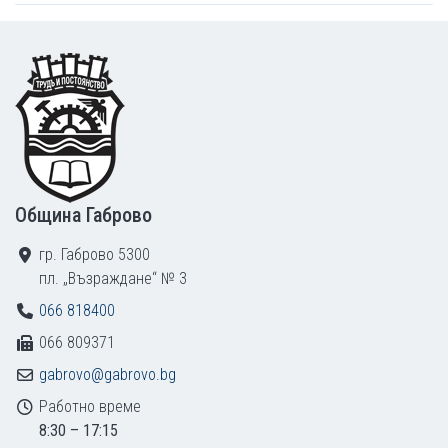
Footer
Община Габрово
гр. Габрово 5300
пл. „Възраждане“ № 3
066 818400
066 809371
gabrovo@gabrovo.bg
Работно време
8:30 – 17:15