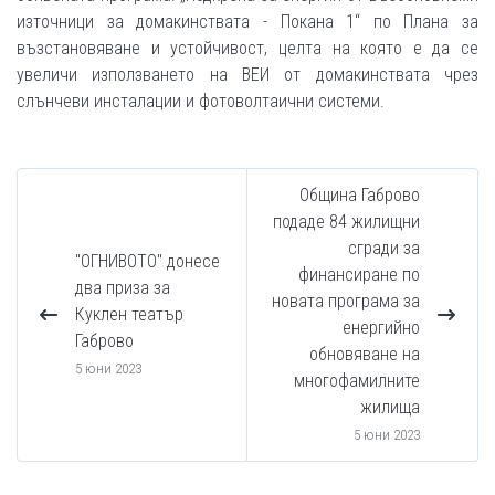
източници за домакинствата - Покана 1“ по Плана за
възстановяване и устойчивост, целта на която е да се
увеличи използването на ВЕИ от домакинствата чрез
слънчеви инсталации и фотоволтаични системи.
Община Габрово
подаде 84 жилищни
сгради за
"ОГНИВОТО" донесе
финансиране по
два приза за
новата програма за
Куклен театър
енергийно
Габрово
обновяване на
5 юни 2023
многофамилните
жилища
5 юни 2023