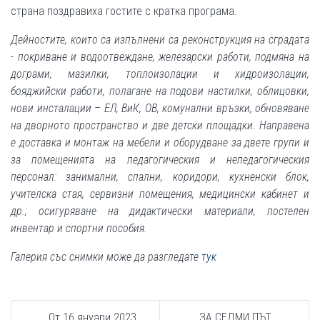
страна поздравиха гостите с кратка програма.
Дейностите, които са изпълнени са реконструкция на сградата
- покриване и водоотвеждане, железарски работи, подмяна на
дограми, мазилки, топлоизолации и хидроизолации,
бояджийски работи, полагане на подови настилки, облицовки,
нови инсталации – ЕЛ, ВиК, ОВ, комунални връзки, обновяване
на дворното пространство и две детски площадки. Направена
е доставка и монтаж на мебели и оборудване за двете групи и
за помещенията на педагогическия и непедагогическия
персонал: занимални, спални, коридори, кухненски блок,
учителска стая, сервизни помещения, медицински кабинет и
др.; осигуряване на дидактически материали, постелен
инвентар и спортни пособия.
Галерия със снимки може да разгледате
тук
От 16 януари 2023
ЗА СЕДМИ ПЪТ