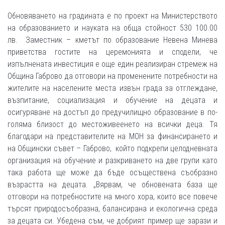
Обновяването на градината е по проект на Министерството
на образованието и науката на обща стойност 530 100.00
лв. Заместник – кметът по образование Невена Минева
приветства гостите на церемонията и сподели, че
изпълнената инвестиция е още един реализиран стремеж на
Община Габрово да отговори на променените потребности на
жителите на населените места извън града за отглеждане,
възпитание, социализация и обучение на децата и
осигуряване на достъп до предучилищно образование в по-
голяма близост до местоживеенето на всички деца. Тя
благодари на представителите на МОН за финансирането и
на Общински съвет – Габрово, който подкрепи целодневната
организация на обучение и разкриването на две групи като
така работа ще може да бъде осъществена съобразно
възрастта на децата. „Вярвам, че обновената база ще
отговори на потребностите на много хора, които все повече
търсят природосъобразна, балансирана и екологична среда
за децата си. Убедена съм, че добрият пример ще зарази и