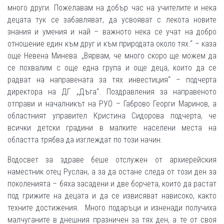
много други. Пожелавам на добър час на учителите и нека
децата тук се забавляват, да усвояват с лекота новите
знания и умения и най – важното нека се учат на добро
отношение един към друг и към природата около тях.“ – каза
още Невена Минева. „Вярвам, че много скоро ще можем да
се похвалим с още една група и още деца, които да се
радват на направената за тях инвестиция“ – подчерта
директора на ДГ „Дъга“. Поздравления за направеното
отправи и началникът на РУО – Габрово Георги Маринов, а
областният управител Кристина Сидорова подчерта, че
всички детски градини в малките населени места на
областта трябва да изглеждат по този начин.
Водосвет за здраве беше отслужен от архиерейския
наместник отец Руслан, а за да остане следа от този ден за
поколенията – бяха засадени и две борчета, които да растат
под грижите на децата и да се извисяват нависоко, както
техните достижения. Много подаръци и изненади получиха
малчуганите в днешния празничен за тях ден, а те от своя