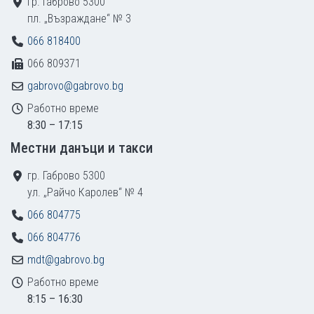
гр. Габрово 5300
пл. „Възраждане“ № 3
066 818400
066 809371
gabrovo@gabrovo.bg
Работно време
8:30 – 17:15
Местни данъци и такси
гр. Габрово 5300
ул. „Райчо Каролев“ № 4
066 804775
066 804776
mdt@gabrovo.bg
Работно време
8:15 – 16:30