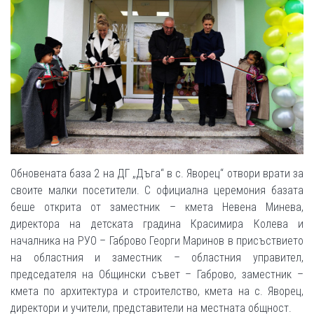
Обновената база 2 на ДГ „Дъга“ в с. Яворец“ отвори врати за
своите малки посетители. С официална церемония базата
беше открита от заместник – кмета Невена Минева,
директора на детската градина Красимира Колева и
началника на РУО – Габрово Георги Маринов в присъствието
на областния и заместник – областния управител,
председателя на Общински съвет – Габрово, заместник –
кмета по архитектура и строителство, кмета на с. Яворец,
директори и учители, представители на местната общност.