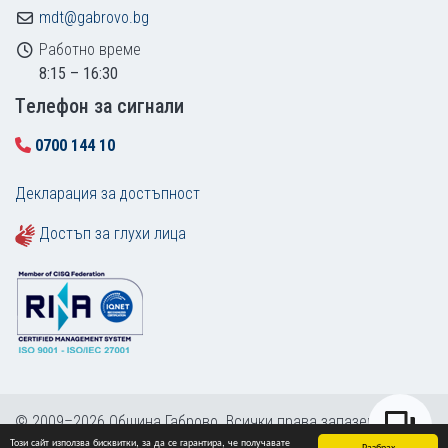
mdt@gabrovo.bg
Работно време
8:15 – 16:30
Tелефон за сигнали
0700 144 10
Декларация за достъпност
Достъп за глухи лица
© 2009–2026 Община Габрово. Всички права запазени.
Този сайт използва бисквитки, за да се гарантира, че получавате
Карта на сайта
Разбрах