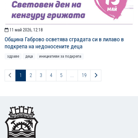
11 май 2026, 12:18
Община Габрово осветява сградата си в лилаво в
подкрепа на недоносените деца
здраве
деца
инициативи за подкрепа
Предходна страница
Следваща страниц
1
2
3
4
5
...
19
Footer