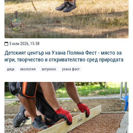
3 юли 2026, 15:38
Детският център на Узана Поляна Фест - място за
игри, творчество и откривателство сред природата
деца
екология
актуално
узана фест