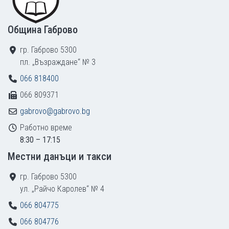
Община Габрово
гр. Габрово 5300
пл. „Възраждане“ № 3
066 818400
066 809371
gabrovo@gabrovo.bg
Работно време
8:30 – 17:15
Местни данъци и такси
гр. Габрово 5300
ул. „Райчо Каролев“ № 4
066 804775
066 804776