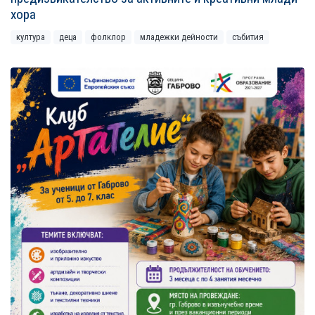
хора
култура
деца
фолклор
младежки дейности
събития